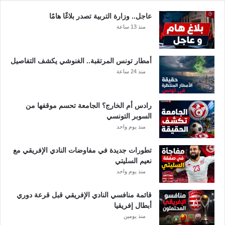
ك
ت
!
ف
عاجل.. وزارة التربية تصدر بلاغًا هامًا
و
منذ 13 ساعة
ق
ع
ل
أمطار تونس المرتقبة.. الغنوشي يكشف التفاصيل
ى
منذ 24 ساعة
ا
ل
ك
رادس أم الخارج؟ الجامعة تحسم موقفها من
ا
السوبر التونسي
م
منذ يوم واحد
ي
ر
تطورات جديدة في مفاوضات النادي الإفريقي مع
و
نعيم السليتي
ن
منذ يوم واحد
و
م
ا
قائمة منافسي النادي الإفريقي قبل قرعة دوري
ل
أبطال إفريقيا
ي
منذ يومين