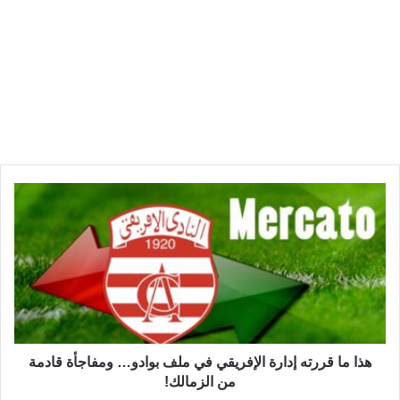
ه
ذ
ا
م
ا
ق
ر
ر
ت
ه
هذا ما قررته إدارة الإفريقي في ملف بوادو… ومفاجأة قادمة
إ
من الزمالك!
د