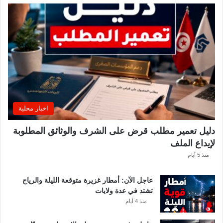
ر
ي
ي
ة
ق
ت
ي
ص
ا
د
ر
ب
ل
ا
غً
اخبار محلية
ا
ه
دليل تعمير مطلب قرض على الشرف والوثائق المطلوبة
ا
لإيداع الملف
مً
ا
منذ 5 أيام
عاجل الآن: أمطار غزيرة متوقعة الليلة والرياح
تشتد في عدة ولايات
منذ 4 أيام