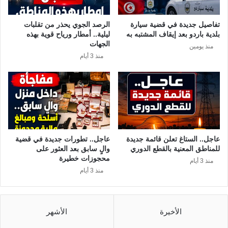
…
ش
و
ه
تفاصيل جديدة في قضية سيارة
الرصد الجوي يحذر من تقلبات
م
ر
بلدية باردو بعد إيقاف المشتبه به
ليلية.. أمطار ورياح قوية بهذه
ف
ج
الجهات
منذ يومين
ا
و
منذ 3 أيام
ج
ي
أ
ل
ة
ي
ق
ة
ا
2
د
0
م
2
ة
5
عاجل.. الستاغ تعلن قائمة جديدة
عاجل.. تطورات جديدة في قضية
م
.
للمناطق المعنية بالقطع الدوري
والٍ سابق بعد العثور على
ن
.
محجوزات خطيرة
منذ 3 أيام
ا
.
منذ 3 أيام
ل
ت
ز
و
م
ن
ا
س
الأخيرة
الأشهر
ل
ت