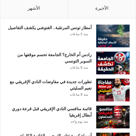
6
.
الأخيرة
الأشهر
.
و
ه
أمطار تونس المرتقبة.. الغنوشي يكشف التفاصيل
ذ
منذ 5 ساعات
ا
م
ا
رادس أم الخارج؟ الجامعة تحسم موقفها من
ت
السوبر التونسي
م
منذ 6 ساعات
ا
ل
تطورات جديدة في مفاوضات النادي الإفريقي مع
ا
نعيم السليتي
ت
منذ 8 ساعات
ف
ا
قائمة منافسي النادي الإفريقي قبل قرعة دوري
ق
أبطال إفريقيا
ع
ل
منذ يوم واحد
ي
ه
أسماء كبيرة تغادر الترجي.. القائمة الكاملة