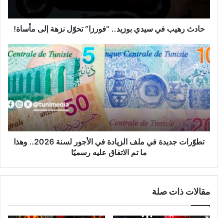
ب
ف
ي
حادث رهيب في سيدي بوزيد.. “فورزا” تحوّل نزهة إلى مأساة!
س
ي
ت
د
ط
ي
وّ
ب
ر
و
ا
ز
ت
ي
ج
د
د
.
ي
.
د
تطوّرات جديدة في ملف الزيادة في الأجور لسنة 2026.. وهذا
“
ة
ما تم الاتفاق عليه رسميًا
ف
ف
و
ي
ر
م
مقالات ذات صلة
ز
ل
ا
ف
”
ا