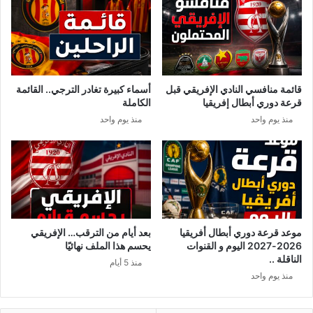
ت
ل
ح
ز
وّ
ي
ل
ا
ن
د
ز
ة
قائمة منافسي النادي الإفريقي قبل
أسماء كبيرة تغادر الترجي.. القائمة
ه
ف
قرعة دوري أبطال إفريقيا
الكاملة
ة
ي
منذ يوم واحد
منذ يوم واحد
إ
ا
ل
ل
ى
أ
م
ج
أ
و
س
ر
ا
ل
ة
س
موعد قرعة دوري أبطال أفريقيا
بعد أيام من الترقب… الإفريقي
!
ن
2026-2027 اليوم و القنوات
يحسم هذا الملف نهائيًا
ة
الناقلة ..
منذ 5 أيام
2
منذ يوم واحد
0
2