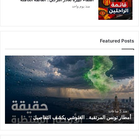
ر
منذ يوم واحد
س
م
يً
ا
Featured Posts
أ
م
ط
ا
ر
ت
و
ن
س
منذ 5 ساعات
أمطار تونس المرتقبة.. الغنوشي يكشف التفاصيل
ا
ل
م
ر