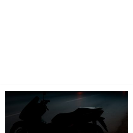
ح
ا
د
ث
ر
ه
ي