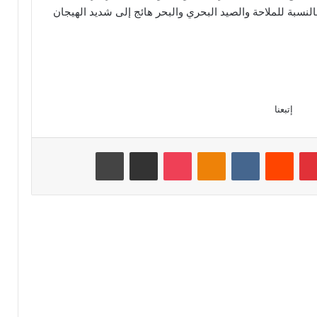
بالنسبة للملاحة والصيد البحري والبحر هائج إلى شديد الهيجان
إتبعنا
بينتيريست
Odnoklassniki
‫Pocket
مشاركة عبر البريد
طباعة