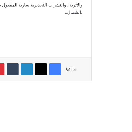
والأتربة.. والنشرات التحذيرية سارية المفعول 
بالشمال..
فيسبوك
‫X
لينكدإن
شاركها