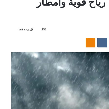
ة رياح قوية وأمطار
152
أقل من دقيقة
ت
Odnoklassniki