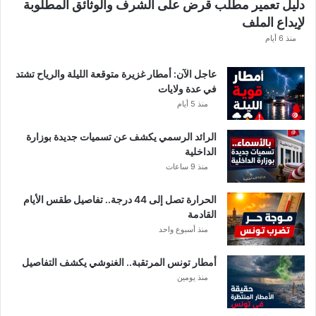
دليل تعمير مطلب قرض على الشرف والوثائق المطلوبة
ق
لإيداع الملف
ط
ا
منذ 6 أيام
ع
ا
عاجل الآن: أمطار غزيرة متوقعة الليلة والرياح تشتد
ت
في عدة ولايات
ا
منذ 5 أيام
ل
م
الرائد الرسمي يكشف عن تسميات جديدة بوزارة
ع
الداخلية
ن
منذ 9 ساعات
ي
ة
الحرارة تصل إلى 44 درجة.. تفاصيل طقس الأيام
القادمة
منذ أسبوع واحد
أمطار تونس المرتقبة.. الغنوشي يكشف التفاصيل
منذ يومين