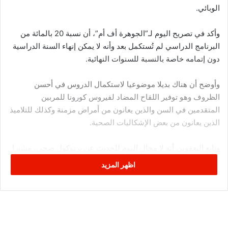
الوبائي.
وأكد في تصريح اليوم لـ”الجوهرة أف أم”، أن نسبة 20 بالمائة من
البرنامج الدراسي لم تُستكمل بعد وأنه لا يمكن إنهاء السنة الدراسية
دون إتمامه خاصة بالنسبة للسنوات النهائية.
وأوضح أن هناك بديلا موضوعيا لاستكمال الدروس في أحسن
الظروف وهو توفير اللقاح المضاد لفيروس كورونا للمربين
المتقدمين في السن والذين يعانون من أمراض مزمنة وكذلك للتلاميذ
الذين يعانون من بعض الإشكاليات الصحية.
وتابع اليعقوبي أنه لا مجال اليوم للحديث عن برتوكول صحي، مشيرا
إلى أن الأسرة التربوية قدّمت الكثير من التنازلات ، مقابل برتوكول
اظهر المزيد
صحي بقي مجرّد “حبر على ورق”.