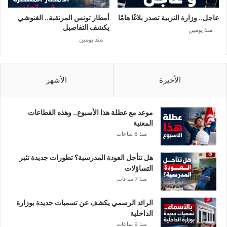
و
ت
د
ي
عاجل.. وزارة التربية تصدر بلاغًا هامًا
أمطار تونس المرتقبة.. الغنوشي
.
ن
يكشف التفاصيل
منذ يومين
.
ل
منذ يومين
ه
ا
ل
ح
الأخيرة
الأشهر
ق
ف
ي
موعد مع عطلة هذا الأسبوع.. وهذه القطاعات
ا
المعنية
ل
منذ 6 ساعات
أ
ف
هل تتأجل العودة المدرسية؟ تطورات جديدة تثير
س
التساؤلات
ي
منذ 7 ساعات
ا
ر
الرائد الرسمي يكشف عن تسميات جديدة بوزارة
و
الداخلية
ا
منذ 9 ساعات
ل