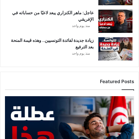
أ
ق
عاجل: ماهر الكنزاري يبعد لاعبًا من حساباته في
ر
الإفريقي
ي
منذ يوم واحد
م
و
زيادة جديدة لفائدة التونسيين.. وهذه قيمة المنحة
ن
بعد الترفيع
.
منذ يوم واحد
Featured Posts
م
و
ع
د
م
ع
ع