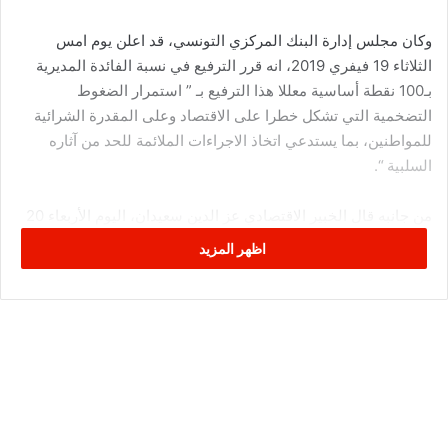
وكان مجلس إدارة البنك المركزي التونسي، قد اعلن يوم امس
الثلاثاء 19 فيفري 2019، انه قرر الترفيع في نسبة الفائدة المديرية
بـ100 نقطة أساسية معللا هذا الترفيع بـ ” استمرار الضغوط
التضخمية التي تشكل خطرا على الاقتصاد وعلى المقدرة الشرائية
للمواطنين، بما يستدعي اتخاذ الاجراءات الملائمة للحد من آثاره
السلبية “.
من جانبه قال الخبير الاقتصادي عز الدين سعيدان، اليوم الأربعاء 20
فيفري 2019، في تعليقه على قرار البنك المركزي “أوّلا لا بدّ من
اظهر المزيد
التذكير بالأرقام التي تمّ نشرها في بداية السنة.. الرّقم الأوّل تعلّق
بالتضخّم المالي الذي بلغ نسبة 7.1% مقارنة بشهر جانفي من السنة
المنقضية.. هناك زيادة في نسبة التضخّم المالي بما يعني تواصل
ارتفاع مستوى الأسعار بنسق سريع جدّا وطبعا من شأن ذلك التأثير
على القدرة الشرائية للمواطن لأنّ غلاء المعيشة يشهد نسقا
تصاعديا.. ويتعلّق الرّقم الثاني بعجز الميزان التجاري الذي كان
قياسيا باعتبار أنّه شهد ارتفاعا بـ30% مقارنة بالرّقم المُسجّل خلال
شهر جانفي من العام الماضي وطبعا هذا سيخلق طلبا كبيرا على