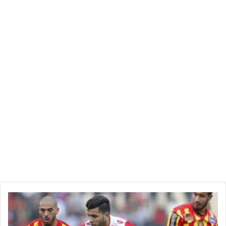
العملة وعرضا كبيرا على الدّينار وبالتالي يواصل الدينار انحداره.. أمّا
الرّقم الثّالث فيتعلّق بمعدّل النموّ الذي بلغ نسبة 2.5% والمتأتّي
أساسا من قطاع الفلاحة وخاصة من زيت الزيتون والتمور.. وهذا يعني
ان النمو لا يزال هشّا الى حدّ بعيد ولا يكفي حتى لتسديد فوائد الدين
الأجنبي وليس أصل الدين”، واصفا الأوضاع الراهنة بـ”الصعبة جدّا”.
وأضاف سعيدان في تصريح لـ”الشارع المغاربي” اليوم “البنك
المركزي هو المسؤول عن السياسة النقدية وأهم أداء في السياسة
النقدية هو سعر الفائدة المديرية.. البنك المركزي طالب بإصلاح
اقتصادي شامل لكنّه ليس المسؤول عن ذلك بل الحكومة والأداة
الوحيدة بيد البنك المركزي لمقاومة التضخم المالي هي سعر الفائدة
ولذلك أقرّ هذه الزيادة الكبيرة”، مذكّرا بأن البنك المركزي رفّع في
سعر الفائدة 3 مرات في أقل من سنة.
ه
ل
ي