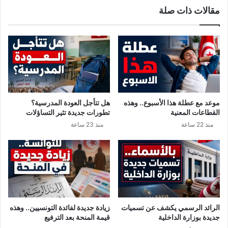
مقالات ذات صلة
ل
ع
س
ي
و
ة
ب
م
ر
ش
ا
ب
ل
و
ت
ه
و
ة
موعد مع عطلة هذا الأسبوع.. وهذه
هل تتأجل العودة المدرسية؟
ن
ف
القطاعات المعنية
تطورات جديدة تثير التساؤلات
س
ي
منذ 22 ساعة
منذ 23 ساعة
ي
ت
و
ن
س
ب
د
ع
و
الرائد الرسمي يكشف عن تسميات
زيادة جديدة لفائدة التونسيين.. وهذه
ى
جديدة بوزارة الداخلية
قيمة المنحة بعد الترفيع
ا