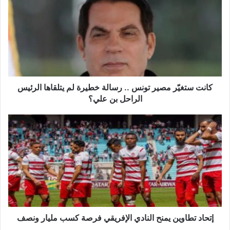
مصير
تونس
..
رسالة
خطيرة
لم
يتلقاها
الرئيس
كانت ستغيّر مصير تونس .. رسالة خطيرة لم يتلقاها الرئيس
الراحل
الراحل بن علي؟
بن
علي؟
إتحاد
تطاوين
يمنح
النادي
الإفريقي
فرصة
كسب
مليار
ونصف
إتحاد تطاوين يمنح النادي الإفريقي فرصة كسب مليار ونصف