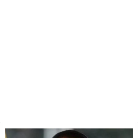
والقصرين و61 بتالة و58 في الكاف وتطاوين و54 ببنزرت
كانت
ستغيّر