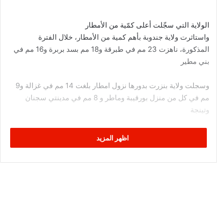
الولاية التي سجّلت أعلى كمّية من الأمطار
واستاثرت ولاية جندوبة بأهم كمية من الأمطار، خلال الفترة
المذكورة، ناهزت 23 مم في طبرقة و18 مم بسد بربرة و16 مم في
بني مطير
وسجلت ولاية بنزرت بدورها نزول امطار بلغت 14 مم في غزالة و9
مم في كل من منزل بورقيبة وماطر و 8 مم في مدينتي سجنان
وتينجة
وكانت التساقطات المطرية في ولايتي نابل وسوسة ضعيفة ولم
اظهر المزيد
تتجاوز 1 مم
وأشار المعهد الوطني، كذلك، الى تساقط الثلوج في مدينة عين
دراهم (ولاية جندوبة) الى مستوى 9 صنتمترات
وهبت الرياح بقوة بسرعة ناهزت بالكم/س في 72 ببوسالم