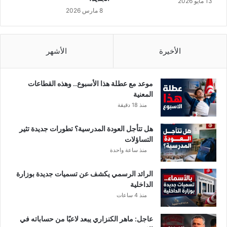
13 مايو 2026
ي
ي
8 مارس 2026
ب
ه
ف
ذ
و
ه
ر
ا
الأخيرة
الأشهر
اً
ل
م
ن
موعد مع عطلة هذا الأسبوع.. وهذه القطاعات
ا
المعنية
ط
منذ 18 دقيقة
ق
.
هل تتأجل العودة المدرسية؟ تطورات جديدة تثير
.
التساؤلات
منذ ساعة واحدة
الرائد الرسمي يكشف عن تسميات جديدة بوزارة
الداخلية
منذ 4 ساعات
عاجل: ماهر الكنزاري يبعد لاعبًا من حساباته في