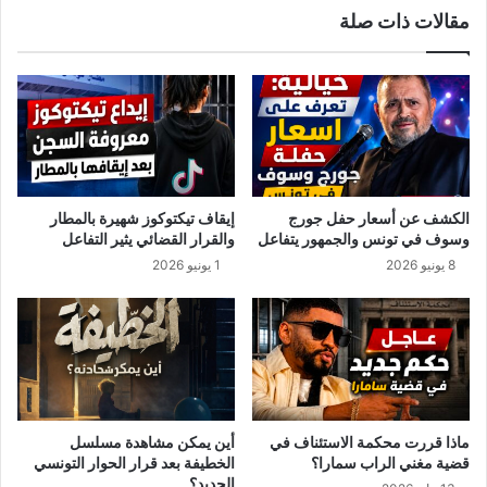
مقالات ذات صلة
ة
ق
ت
ط
ج
ا
ع
ع
ل
ا
ك
ل
م
م
ت
ا
ت
ء
الكشف عن أسعار حفل جورج
إيقاف تيكتوكوز شهيرة بالمطار
و
ا
وسوف في تونس والجمهور يتفاعل
والقرار القضائي يثير التفاعل
ج
ل
8 يونيو 2026
1 يونيو 2026
ه
ص
و
ا
ن
ل
ن
ح
ح
ل
و
ل
ا
ش
ل
ر
ماذا قررت محكمة الاستئناف في
أين يمكن مشاهدة مسلسل
ط
ب
قضية مغني الراب سمارا؟
الخطيفة بعد قرار الحوار التونسي
ب
ف
الجديد؟