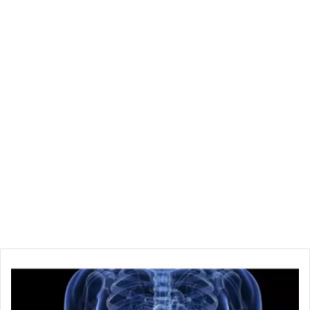
أ
م
ر