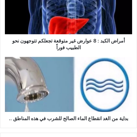
ا
ض
ا
ل
ك
ب
د
أمراض الكبد : 8 عوارض غير متوقعة تجعلكم تتوجهون نحو
:
الطبيب فوراً
8
ع
ب
و
د
ا
ا
ر
ي
ض
ة
غ
م
ي
ن
ر
ا
م
ل
ت
غ
بداية من الغد انقطاع الماء الصالح للشرب في هذه المناطق ..
و
د
ق
ا
ع
ن