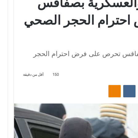
 والعسكرية بصفاقس
حترام الحجر الصحي
صفاقس تحرص على فرض احترام الحجر
150
أقل من دقيقة
‏Reddit
‏VKontakte
Odnoklassniki