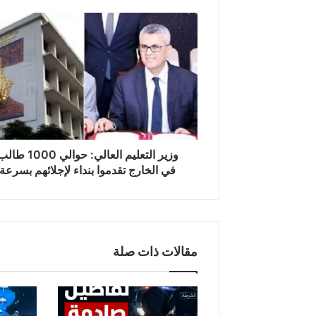
و
ز
ي
ر
ا
ل
ت
ع
ل
ي
وزير التعليم العالي: حوالي 1000 ط
م
في الخارج تقدموا بنداء لإجلائهم بسرعة
ا
ل
ع
ا
ل
مقالات ذات صلة
ي
:
ح
و
ا