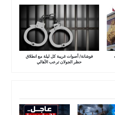
ف
و
ش
ا
ن
ة
/
أ
ص
الب
و
فوشانة/ أصوات غريبة كل ليلة مع انطلاق
ا
حظر الجولان ترعب الأهالي
ت
غ
ر
ي
ب
ة
ك
ل
ل
ي