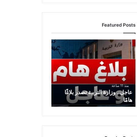
Featured Posts
ع
ا
ج
ل
.
.
و
منذ 11 ساعة
ز
عاجل.. وزارة التربية تصدر بلاغًا
ا
هامًا
ر
ة
ا
ل
ت
ر