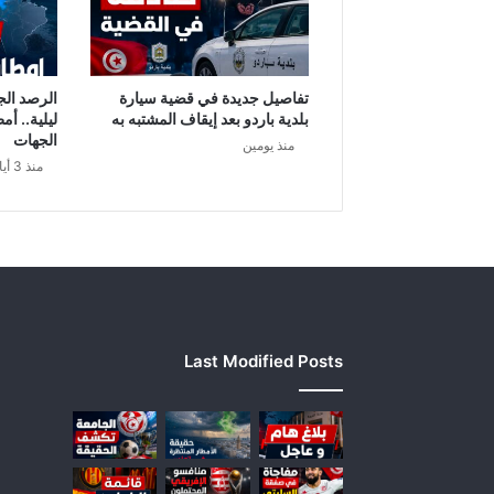
ل
ي
1
0
تفاصيل جديدة في قضية سيارة
الرصد الج
0
بلدية باردو بعد إيقاف المشتبه به
ليلية.. أم
0
الجهات
منذ يومين
ط
منذ 3 أيام
ا
ل
ب
ف
ي
ا
ل
خ
Last Modified Posts
ا
ر
ج
ت
ق
د