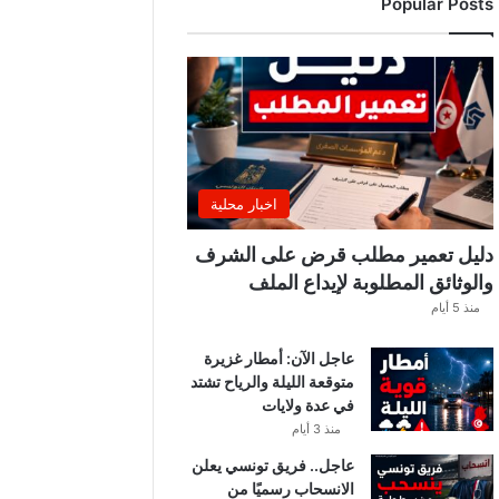
Popular Posts
ب
ي
ة
ت
ص
د
ر
ب
ل
اخبار محلية
ا
غً
دليل تعمير مطلب قرض على الشرف
ا
والوثائق المطلوبة لإيداع الملف
ه
منذ 5 أيام
ا
مً
عاجل الآن: أمطار غزيرة
ا
متوقعة الليلة والرياح تشتد
في عدة ولايات
منذ 3 أيام
عاجل.. فريق تونسي يعلن
الانسحاب رسميًا من