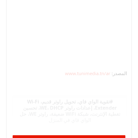
المصدر:
www.tunimedia.tn/ar
تقوية الواي فاي، تحويل راوتر قديم، Wi-Fi
Extender، إعدادات راوتر WE، DHCP، تحسين
تغطية الإنترنت، شبكة WiFi ضعيفة، راوتر WE، حل
الواي فاي في المنزل