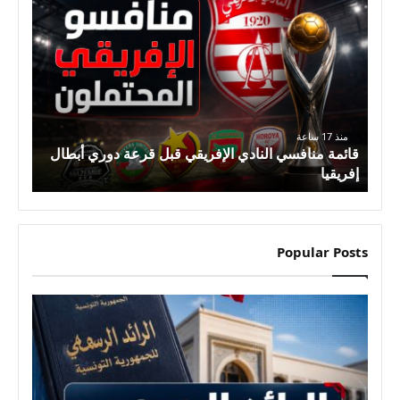
ق
ا
ئ
م
ة
م
ن
منذ 17 ساعة
ا
قائمة منافسي النادي الإفريقي قبل قرعة دوري أبطال
ف
إفريقيا
س
ي
ا
Popular Posts
ل
ن
ا
د
ي
ا
ل
إ