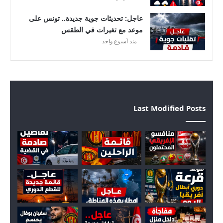
ا
ل
عاجل: تحديثات جوية جديدة.. تونس على
إ
موعد مع تغيرات في الطقس
ف
منذ أسبوع واحد
ر
ي
ق
ي
ا
Last Modified Posts