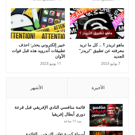
ي
ا
ل
م
ص
ر
ماهو ثريدز ؟ .. كل ما تريد
خبير إلكتروني يحذر: احذف
ي
معرفته عن تطبيق “ثريدز”
تطبيقات أندرويد هذه قبل فوات
ف
الجديد
الأوان
ي
7 يوليو 2023
11 يونيو 2023
م
ع
س
الأخيرة
الأشهر
ك
ر
ط
قائمة منافسي النادي الإفريقي قبل قرعة
ب
دوري أبطال إفريقيا
ر
منذ 17 ساعة
ق
ة
أسماء كبيرة تغادر الترجي.. القائمة