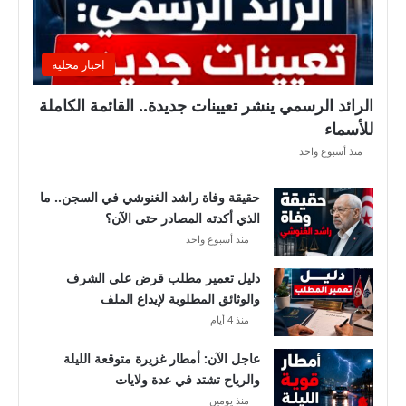
ف
ر
ي
اخبار محلية
ق
ي
الرائد الرسمي ينشر تعيينات جديدة.. القائمة الكاملة
ق
للأسماء
ب
منذ أسبوع واحد
ل
ق
حقيقة وفاة راشد الغنوشي في السجن.. ما
ر
الذي أكدته المصادر حتى الآن؟
ع
منذ أسبوع واحد
ة
د
دليل تعمير مطلب قرض على الشرف
و
والوثائق المطلوبة لإيداع الملف
ر
منذ 4 أيام
ي
أ
عاجل الآن: أمطار غزيرة متوقعة الليلة
ب
والرياح تشتد في عدة ولايات
ط
منذ يومين