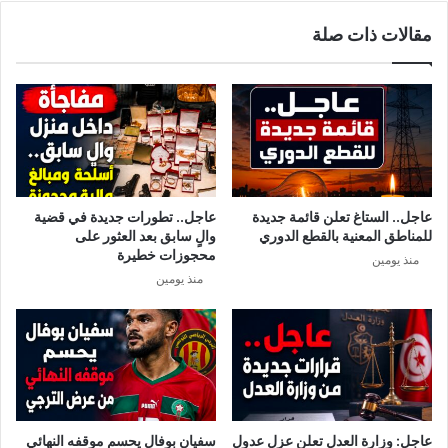
إ
مقالات ذات صلة
ص
ا
ب
ا
ت
ب
س
ل
ا
عاجل.. الستاغ تعلن قائمة جديدة
عاجل.. تطورات جديدة في قضية
ل
للمناطق المعنية بالقطع الدوري
والٍ سابق بعد العثور على
ة
محجوزات خطيرة
منذ يومين
غ
منذ يومين
ي
ر
م
ع
ر
و
ف
ة
عاجل: وزارة العدل تعلن عزل عدول
سفيان بوفال يحسم موقفه النهائي