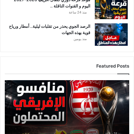
اليوم و القنوات الناقلة ..
منذ 24 ساعة
الرصد الجوي يحذر من تقلبات ليلية.. أمطار ورياح
قوية بهذه الجهات
منذ يومين
Featured Posts
ق
ا
ئ
م
ة
م
ن
ا
ف
منذ 21 ساعة