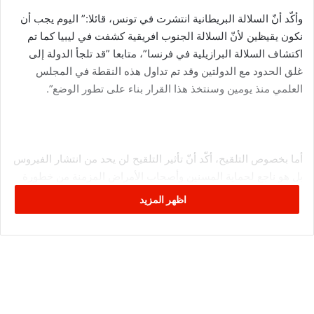
وأكّد أنّ السلالة البريطانية انتشرت في تونس، قائلا:” اليوم يجب أن
نكون يقيظين لأنّ السلالة الجنوب افريقية كشفت في ليبيا كما تم
اكتشاف السلالة البرازيلية في فرنسا”، متابعا ”قد تلجأ الدولة إلى
غلق الحدود مع الدولتين وقد تم تداول هذه النقطة في المجلس
العلمي منذ يومين وسنتخذ هذا القرار بناء على تطور الوضع”.
أما بخصوص التلقيح، أكّد أنّ تأثير التلقيح لن يحد من انتشار الفيروس
بل هو ناجع لحماية المسنين وأصحاب الأمراض المزمنة من خطورة
هذا الفيروس، كاشفا أن تونس لم تصل بعد للمناعة الجماعية التي
اظهر المزيد
تحد من انتشار كورونا، مؤكّدا ان الوسائل الوقائية هي الوحيدة
القادرة على ايقاف انتشاره.