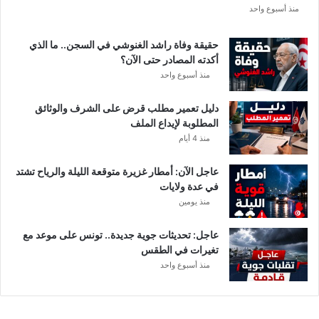
ع
منذ أسبوع واحد
ة
د
حقيقة وفاة راشد الغنوشي في السجن.. ما الذي
و
أكدته المصادر حتى الآن؟
ر
منذ أسبوع واحد
ي
أ
دليل تعمير مطلب قرض على الشرف والوثائق
ب
المطلوبة لإيداع الملف
ط
منذ 4 أيام
ا
ل
عاجل الآن: أمطار غزيرة متوقعة الليلة والرياح تشتد
إ
في عدة ولايات
ف
منذ يومين
ر
ي
ق
عاجل: تحديثات جوية جديدة.. تونس على موعد مع
ي
تغيرات في الطقس
ا
منذ أسبوع واحد