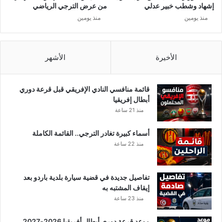
ف
إشهاد وشطب خبير عدلي
من عرض الترجي الرياضي
ي
منذ يومين
منذ يومين
م
ن
و
ب
الأخيرة
الأشهر
ة
قائمة منافسي النادي الإفريقي قبل قرعة دوري
أبطال إفريقيا
منذ 21 ساعة
أسماء كبيرة تغادر الترجي.. القائمة الكاملة
منذ 22 ساعة
تفاصيل جديدة في قضية سيارة بلدية باردو بعد
إيقاف المشتبه به
منذ 23 ساعة
موعد قرعة دوري أبطال أفريقيا 2026-2027