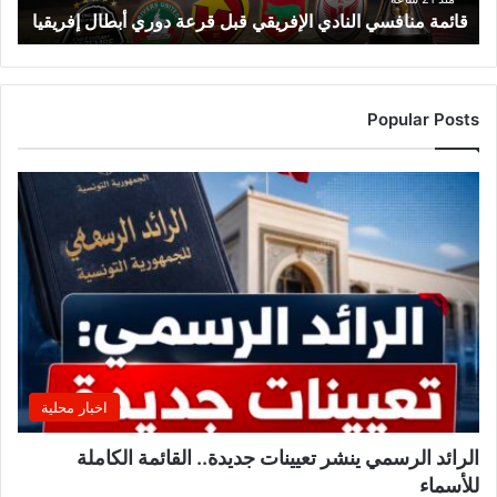
قائمة منافسي النادي الإفريقي قبل قرعة دوري أبطال إفريقيا
س
ي
ا
ل
ن
Popular Posts
ا
د
ي
ا
ل
إ
ف
ر
ي
ق
ي
ق
اخبار محلية
ب
ل
الرائد الرسمي ينشر تعيينات جديدة.. القائمة الكاملة
ق
للأسماء
ر