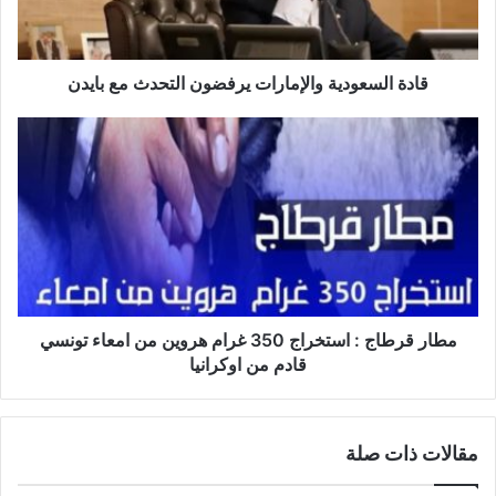
بايدن
قادة السعودية والإمارات يرفضون التحدث مع بايدن
مطار
قرطاج
:
استخراج
350
غرام
هروين
من
امعاء
تونسي
مطار قرطاج : استخراج 350 غرام هروين من امعاء تونسي
قادم
قادم من اوكرانيا
من
اوكرانيا
مقالات ذات صلة