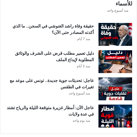
للأسماء
أ
م
منذ أسبوع واحد
ط
ا
حقيقة وفاة راشد الغنوشي في السجن.. ما الذي
ر
أكدته المصادر حتى الآن؟
و
منذ 7 أيام
ر
ي
دليل تعمير مطلب قرض على الشرف والوثائق
ا
المطلوبة لإيداع الملف
ح
منذ 3 أيام
ق
و
عاجل: تحديثات جوية جديدة.. تونس على موعد مع
ي
تغيرات في الطقس
ة
منذ أسبوع واحد
ب
ه
ذ
عاجل الآن: أمطار غزيرة متوقعة الليلة والرياح تشتد
ه
في عدة ولايات
ا
منذ يوم واحد
ل
ج