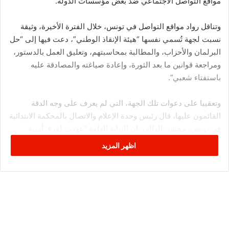
مواقع التواصل الاجتماعي ضد بعض مؤسسات الدولة.
وتناقل رواد مواقع التواصل في تونس، خلال الفترة الأخيرة، وثيقة
نسبت لجهة تُسمي نفسها “هيئة الإنقاذ الوطني”، دعت فيها إلى “حل
البرلمان والأحزاب، والمطالبة بمحاسبتهم، وتعليق العمل بالدستور،
ومراجعة قوانين ما بعد الثورة، وإعادة صياغته والمصادقة عليه
باستفتاء شعبي”.
وتعقيبا على دعوات تلك الجهة، التي لم يعرف على وجه الدقة
القائمون عليها، قال رئيس وحدة الإعلام والاتصال بالمحكمة الابتدائية
في تونس، محسن الدالي، إن النيابة العامة “عهدت لفرق أمنية
مختصة بالبحث في هذه الدعوات التحريضية” وأضاف الدالي في
اظهر المزيد
تصريح للأناضول أنه “سيتم اتخاذ القرارات المناسبة تبعا لما
ستتوصل إليه الأبحاث”. وأشار إلى أن النيابة “تعهدت قبل أيام بالبحث
في هذه الدعوات التحريضية ضد مؤسسات الدولة وبث البلبلة على
سير عملها”. وكانت “هيئة الإنقاذ الوطني” دعت في بيانها أيضا إلى
“عزل الحكومة ومجلس نواب الشعب (البرلمان)، واستلام الجيش
للسلطة مؤقتا ثم تنظيم الحكم الذاتي المحلي عبر الديمقراطية