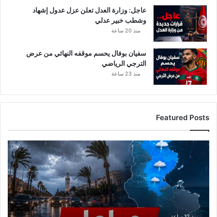
عاجل: وزارة العدل تعلن عزل عدول إشهاد
م
وشطب خبير عدلي
ي
ة
منذ 20 ساعة
سفيان بوفال يحسم موقفه النهائي من عرض
الترجي الرياضي
منذ 23 ساعة
Featured Posts
ا
ل
ر
ص
د
ا
ل
ج
منذ 12 ساعة