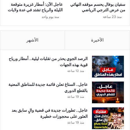
و
ت
سفيان بوفال يحسم موقفه النهائي
عاجل الآن: أمطار غزيرة متوقعة
ن
ف
من عرض الترجي الرياضي
الليلة والرياح تشتد في عدة ولايات
س
ا
منذ 23 ساعة
منذ يوم واحد
ت
ص
ت
ي
ج
ل
ا
الأخيرة
الأشهر
و
ز
ا
الرصد الجوي يحذر من تقلبات ليلية.. أمطار ورياح
ل
قوية بهذه الجهات
م
منذ 12 ساعة
ع
د
عاجل.. الستاغ تعلن قائمة جديدة للمناطق المعنية
ل
بالقطع الدوري
ا
منذ 19 ساعة
ت
ا
عاجل.. تطورات جديدة في قضية والٍ سابق بعد
ل
العثور على محجوزات خطيرة
ع
منذ 19 ساعة
ا
ل