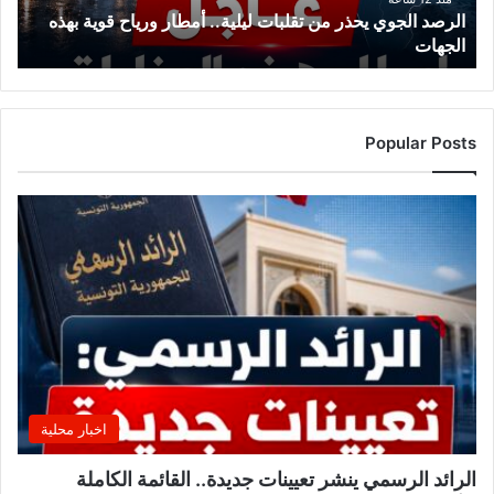
الرصد الجوي يحذر من تقلبات ليلية.. أمطار ورياح قوية بهذه
و
الجهات
ي
ي
ح
ذ
ر
Popular Posts
م
ن
ت
ق
ل
ب
ا
ت
ل
ي
ل
ي
اخبار محلية
ة
.
الرائد الرسمي ينشر تعيينات جديدة.. القائمة الكاملة
.