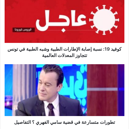
ف
ي
د
1
9
:
ن
س
كوفيد 19: نسبة إصابة الإطارات الطبية وشبه الطبية في تونس
ب
تتجاوز المعدلات العالمية
ة
إ
ت
ص
ط
ا
و
ب
ر
ة
ا
ا
ت
ل
م
إ
ت
ط
س
ا
ا
تطورات متسارعة في قضية سامي الفهري ؟ التفاصيل
ر
ر