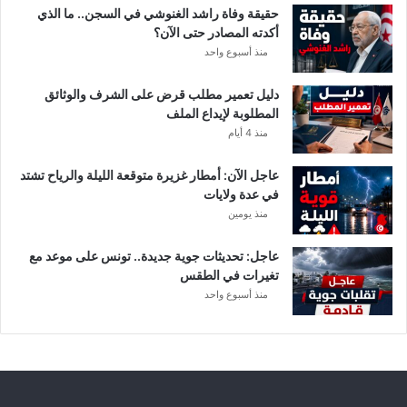
د
حقيقة وفاة راشد الغنوشي في السجن.. ما الذي
و
أكدته المصادر حتى الآن؟
ر
منذ أسبوع واحد
ي
أ
دليل تعمير مطلب قرض على الشرف والوثائق
ب
المطلوبة لإيداع الملف
ط
منذ 4 أيام
ا
ل
عاجل الآن: أمطار غزيرة متوقعة الليلة والرياح تشتد
إ
في عدة ولايات
ف
منذ يومين
ر
ي
ق
عاجل: تحديثات جوية جديدة.. تونس على موعد مع
ي
تغيرات في الطقس
ا
منذ أسبوع واحد