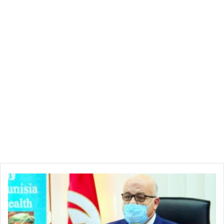
ا
م
ك
ا
ن