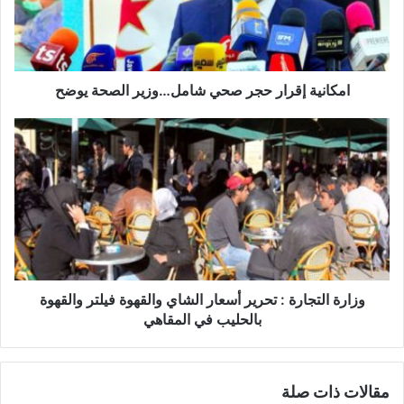
ي
ة
إ
ق
ر
امكانية إقرار حجر صحي شامل…وزير الصحة يوضح
ا
ر
و
ح
ز
ج
ا
ر
ر
ص
ة
ح
ا
ي
ل
ش
ت
ا
ج
م
ا
وزارة التجارة : تحرير أسعار الشاي والقهوة فيلتر والقهوة
ل
ر
بالحليب في المقاهي
…
ة
و
:
ز
ت
مقالات ذات صلة
ي
ح