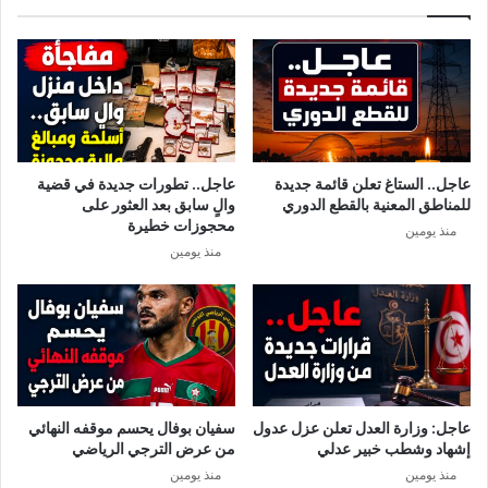
ر
ر
ا
ي
ل
ر
ص
أ
ح
س
ة
ع
ي
ا
و
ر
عاجل.. الستاغ تعلن قائمة جديدة
عاجل.. تطورات جديدة في قضية
ض
ا
للمناطق المعنية بالقطع الدوري
والٍ سابق بعد العثور على
ح
ل
محجوزات خطيرة
منذ يومين
ش
منذ يومين
ا
ي
و
ا
ل
ق
ه
و
عاجل: وزارة العدل تعلن عزل عدول
سفيان بوفال يحسم موقفه النهائي
ة
إشهاد وشطب خبير عدلي
من عرض الترجي الرياضي
ف
منذ يومين
منذ يومين