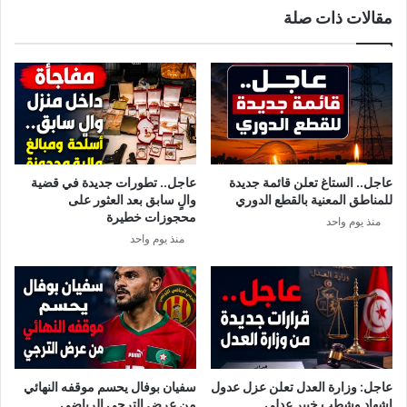
مقالات ذات صلة
د
ح
ي
م
.
و
.
ر
و
و
ه
م
ؤ
ر
ل
ش
ا
ح
عاجل.. الستاغ تعلن قائمة جديدة
عاجل.. تطورات جديدة في قضية
ء
ا
للمناطق المعنية بالقطع الدوري
والٍ سابق بعد العثور على
س
ل
محجوزات خطيرة
منذ يوم واحد
ي
ن
منذ يوم واحد
ر
ه
ا
ض
ف
ة
ق
ف
و
ي
ن
ا
ه
ل
ف
ر
عاجل: وزارة العدل تعلن عزل عدول
سفيان بوفال يحسم موقفه النهائي
ي
ئ
إشهاد وشطب خبير عدلي
من عرض الترجي الرياضي