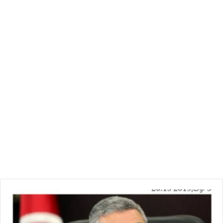
ه
ذ
ا