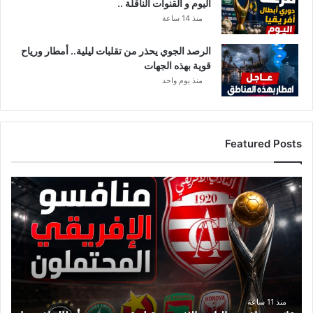
اليوم و القنوات الناقلة ..
منذ 14 ساعة
الرصد الجوي يحذر من تقلبات ليلية.. أمطار ورياح
قوية بهذه الجهات
منذ يوم واحد
Featured Posts
ق
ا
ئ
م
ة
م
ن
ا
ف
منذ 11 ساعة