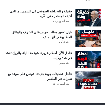
ة
د
حقيقة وفاة راشد الغنوشي في السجن.. ما الذي
و
أكدته المصادر حتى الآن؟
ر
منذ أسبوع واحد
ي
أ
دليل تعمير مطلب قرض على الشرف والوثائق
ب
المطلوبة لإيداع الملف
ط
منذ 4 أيام
ا
ل
عاجل الآن: أمطار غزيرة متوقعة الليلة والرياح تشتد
إ
في عدة ولايات
ف
منذ يومين
ر
ي
ق
عاجل: تحديثات جوية جديدة.. تونس على موعد مع
ي
تغيرات في الطقس
ا
منذ أسبوع واحد