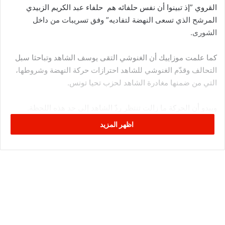
القروي ”إذ تبينوا أن نفس حلفائه هم حلفاء عبد الكريم الزبيدي
المرشح الذي تسعى النهضة لتفاديه” وفق تسريبات من داخل
الشورى.
كما علمت موزاييك أن الغنوشي التقى يوسف الشاهد وتباحثا سبل
التحالف وقدّم الغنوشي للشاهد احترازات حركة النهضة وشروطها،
التي من ضمنها مغادرة الشاهد لحزب تحيا تونس.
ويبدو أن الحركة ما زالت تنتظر ردّ الشاهد إلى حد هذه اللحظة.
اظهر المزيد