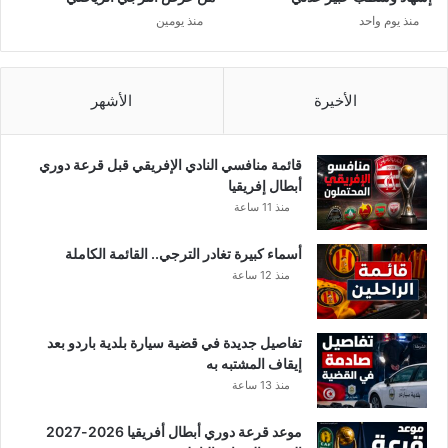
ت
ا
منذ يوم واحد
منذ يومين
ق
س
د
ي
ي
ة
م
الأخيرة
الأشهر
ت
ر
ش
قائمة منافسي النادي الإفريقي قبل قرعة دوري
ح
أبطال إفريقيا
ه
منذ 11 ساعة
ل
ل
أسماء كبيرة تغادر الترجي.. القائمة الكاملة
ر
منذ 12 ساعة
ئ
ا
س
تفاصيل جديدة في قضية سيارة بلدية باردو بعد
ة
إيقاف المشتبه به
.
منذ 13 ساعة
.
موعد قرعة دوري أبطال أفريقيا 2026-2027