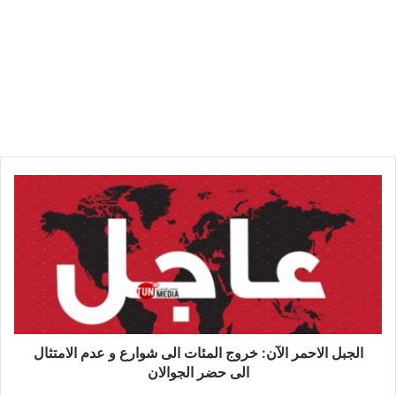
ا
ل
ج
ب
ل
ا
ل
ا
ح
م
الجبل الاحمر الآن: خروج المئات الى شوارع و عدم الامتثال
ر
الى حضر الجوالان
ا