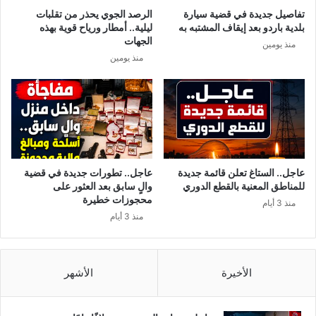
ع
ق
تفاصيل جديدة في قضية سيارة
الرصد الجوي يحذر من تقلبات
و
ر
بلدية باردو بعد إيقاف المشتبه به
ليلية.. أمطار ورياح قوية بهذه
ع
ب
الجهات
منذ يومين
د
ن
منذ يومين
م
ه
ا
ا
ل
ي
ا
ة
م
و
ت
ب
ث
ا
ا
ء
عاجل.. الستاغ تعلن قائمة جديدة
عاجل.. تطورات جديدة في قضية
ل
ف
للمناطق المعنية بالقطع الدوري
والٍ سابق بعد العثور على
ا
ي
محجوزات خطيرة
منذ 3 أيام
ل
ر
منذ 3 أيام
ى
و
ح
س
ض
ك
ر
الأخيرة
الأشهر
و
ا
ر
ل
و
ج
ن