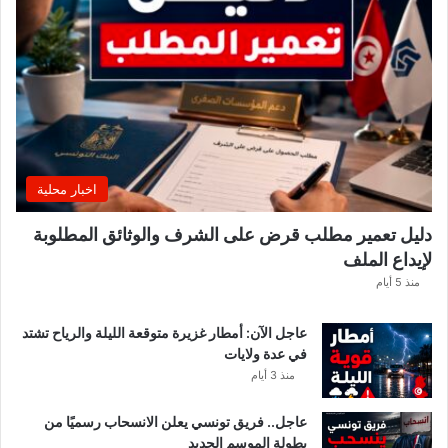
ة
ت
ص
د
ر
ب
ل
ا
غً
اخبار محلية
ا
ه
دليل تعمير مطلب قرض على الشرف والوثائق المطلوبة
ا
لإيداع الملف
مً
ا
منذ 5 أيام
عاجل الآن: أمطار غزيرة متوقعة الليلة والرياح تشتد
في عدة ولايات
منذ 3 أيام
عاجل.. فريق تونسي يعلن الانسحاب رسميًا من
بطولة الموسم الجديد