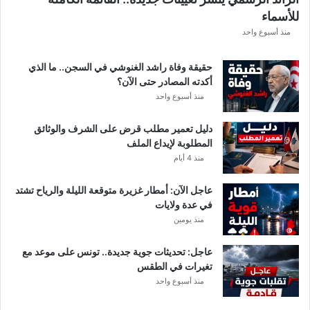
ق
للأسماء
ر
ع
منذ أسبوع واحد
ة
د
حقيقة وفاة راشد الغنوشي في السجن.. ما الذي
و
أكدته المصادر حتى الآن؟
ر
منذ أسبوع واحد
ي
أ
دليل تعمير مطلب قرض على الشرف والوثائق
ب
المطلوبة لإيداع الملف
ط
منذ 4 أيام
ا
ل
عاجل الآن: أمطار غزيرة متوقعة الليلة والرياح تشتد
إ
في عدة ولايات
ف
منذ يومين
ر
ي
ق
عاجل: تحديثات جوية جديدة.. تونس على موعد مع
ي
تغيرات في الطقس
ا
منذ أسبوع واحد