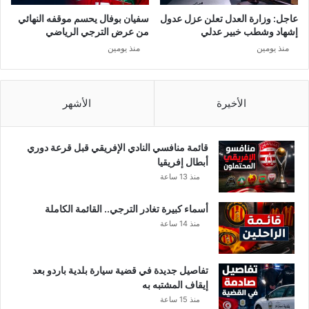
ي
عاجل: وزارة العدل تعلن عزل عدول
سفيان بوفال يحسم موقفه النهائي
و
إشهاد وشطب خبير عدلي
من عرض الترجي الرياضي
ل
منذ يومين
منذ يومين
غ
ز
ت
و
الأخيرة
الأشهر
غ
ا
ي
قائمة منافسي النادي الإفريقي قبل قرعة دوري
م
أبطال إفريقيا
س
منذ 13 ساعة
ت
م
أسماء كبيرة تغادر الترجي.. القائمة الكاملة
ر
منذ 14 ساعة
تفاصيل جديدة في قضية سيارة بلدية باردو بعد
إيقاف المشتبه به
منذ 15 ساعة