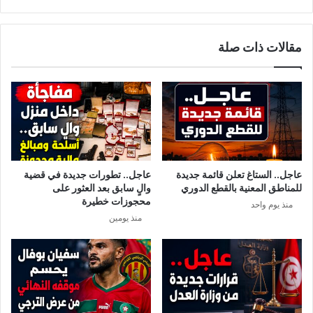
ه
ا
ؤ
ل
ل
:
مقالات ذات صلة
ا
4
ء
ل
ب
ا
ا
ع
ل
ب
م
ي
ح
ن
ا
ي
س
غ
عاجل.. الستاغ تعلن قائمة جديدة
عاجل.. تطورات جديدة في قضية
ب
ا
للمناطق المعنية بالقطع الدوري
والٍ سابق بعد العثور على
ة
د
محجوزات خطيرة
منذ يوم واحد
ر
منذ يومين
و
ن
ا
ل
ت
ر
ج