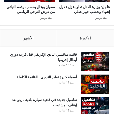
ا
ر
عاجل: وزارة العدل تعلن عزل عدول
سفيان بوفال يحسم موقفه النهائي
ص
ي
إشهاد وشطب خبير عدلي
من عرض الترجي الرياضي
ي
منذ يومين
منذ يومين
ل
الأخيرة
الأشهر
قائمة منافسي النادي الإفريقي قبل قرعة دوري
أبطال إفريقيا
منذ 13 ساعة
أسماء كبيرة تغادر الترجي.. القائمة الكاملة
منذ 14 ساعة
تفاصيل جديدة في قضية سيارة بلدية باردو بعد
إيقاف المشتبه به
منذ 15 ساعة