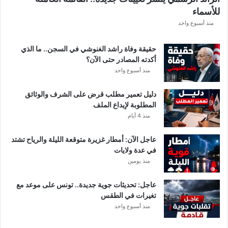
ق
للأسماء
ر
ع
منذ أسبوع واحد
ة
د
حقيقة وفاة راشد الغنوشي في السجن.. ما الذي
و
أكدته المصادر حتى الآن؟
ر
منذ أسبوع واحد
ي
أ
دليل تعمير مطلب قرض على الشرف والوثائق
ب
المطلوبة لإيداع الملف
ط
منذ 4 أيام
ا
ل
عاجل الآن: أمطار غزيرة متوقعة الليلة والرياح تشتد
إ
في عدة ولايات
ف
منذ يومين
ر
ي
ق
عاجل: تحديثات جوية جديدة.. تونس على موعد مع
ي
تغيرات في الطقس
ا
منذ أسبوع واحد