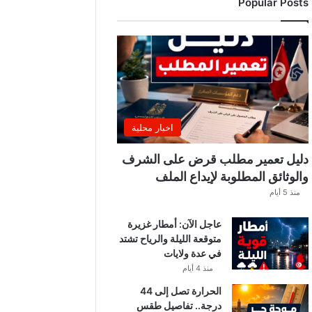
Popular Posts
ة
ا
ل
ت
و
ن
س
ي
ي
اخبار محلية
ن
.
دليل تعمير مطلب قرض على الشرف
.
والوثائق المطلوبة لإيداع الملف
و
منذ 5 أيام
ه
ذ
عاجل الآن: أمطار غزيرة
ه
متوقعة الليلة والرياح تشتد
ق
في عدة ولايات
ي
م
منذ 4 أيام
ة
الحرارة تصل إلى 44
ا
درجة.. تفاصيل طقس
ل