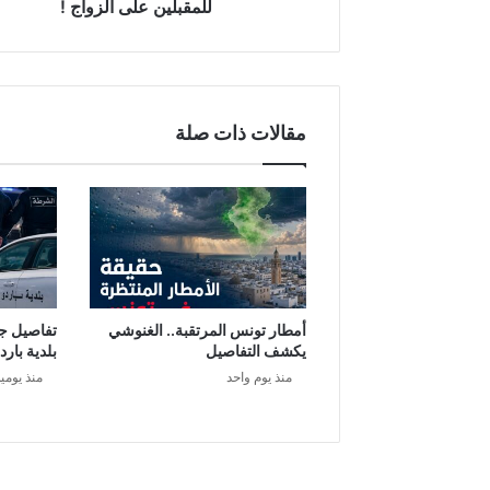
ا
للمقبلين على الزواج !
ج
ل
ة
م
ن
مقالات ذات صلة
و
ز
ا
ر
ة
ا
ل
ص
ح
أمطار تونس المرتقبة.. الغنوشي
تفاصيل ج
ة
يكشف التفاصيل
بلدية بارد
ل
منذ يوم واحد
منذ يومي
ل
م
ق
ب
ل