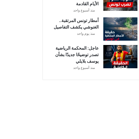
الأيام القادمة
م
منذ أسبوع واحد
ن
ح
أمطار تونس المرتقبة..
ة
الغنوشي يكشف التفاصيل
ب
منذ يوم واحد
ع
د
عاجل: المحكمة الرياضية
ا
تصدر توضيحًا جديدًا بشأن
ل
يوسف بلايلي
ت
منذ أسبوع واحد
ر
ف
ي
ع