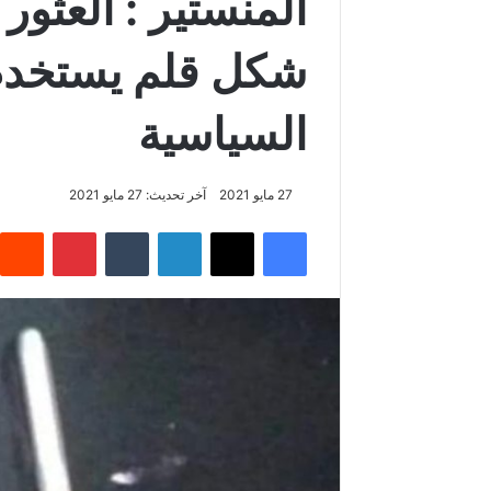
المنستير : العث
شكل قلم يستخدم 
السياسية
27 مايو 2021
آخر تحديث: 27 مايو 2021
فيسبوك
‫X
لينكدإن
‏Tumblr
بينتيريست