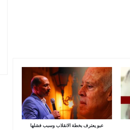
ع
ب
و
ي
ع
ت
ر
ف
ب
خ
عبو يعترف بخطة الانقلاب وسبب فشلها