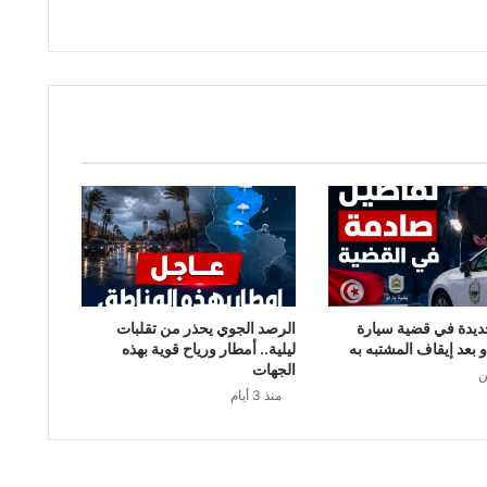
ط
ة
ا
ل
ا
ن
ق
ل
ا
ب
و
س
ب
ب
ف
ديدة في قضية سيارة
الرصد الجوي يحذر من تقلبات
ش
و بعد إيقاف المشتبه به
ليلية.. أمطار ورياح قوية بهذه
ل
الجهات
ن
ه
منذ 3 أيام
ا