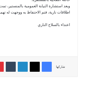
اطلاقات نارية، فتم الاحتفاظ به ووجهت له تهمة
اعتداء بالسلاح الناري
فيسبوك
‫X
لينكدإن
‏Tumblr
شاركها