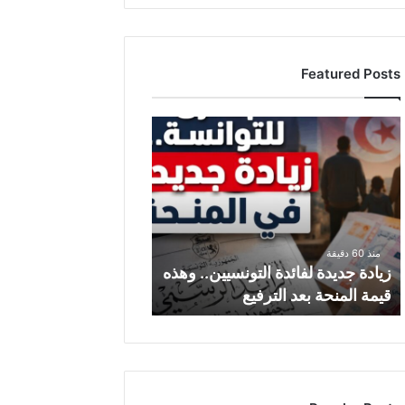
Featured Posts
ز
ي
ا
د
ة
ج
د
منذ 60 دقيقة
ي
زيادة جديدة لفائدة التونسيين.. وهذه
د
قيمة المنحة بعد الترفيع
ة
ل
ف
ا
ئ
د