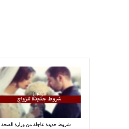
ش
ر
و
ط
ج
د
ي
د
ة
ع
شروط جديدة عاجلة من وزارة الصحة