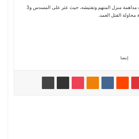
وبعد استشارة النيابة العمومية بالمنستير، تمت مداهمة منزل المتهم وتفتيشه، حيث عثر على المسدس و3
 محاولة القتل العمد.
إتبعنا
بينتيريست
‏Reddit
‏VKontakte
Odnoklassniki
‫Pocket
مشاركة عبر البريد
طباعة