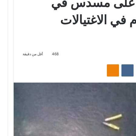
ور على مسدس في
في الاغتيالات
468
أقل من دقيقة
‏Reddit
‏VKontakte
Odnoklassniki