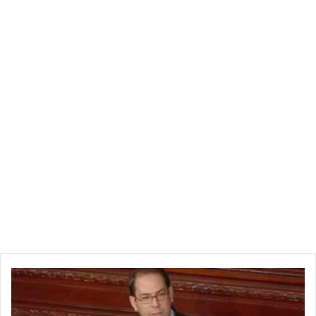
ي
و
س