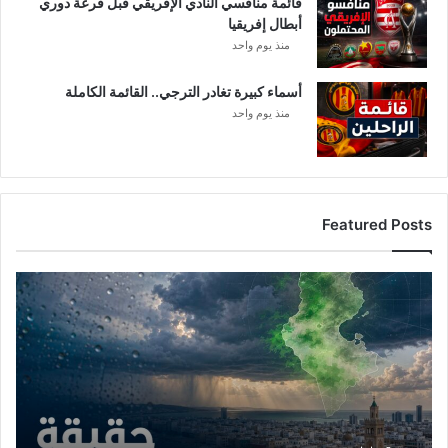
قائمة منافسي النادي الإفريقي قبل قرعة دوري
أبطال إفريقيا
منذ يوم واحد
أسماء كبيرة تغادر الترجي.. القائمة الكاملة
منذ يوم واحد
Featured Posts
أ
م
ط
ا
ر
ت
و
ن