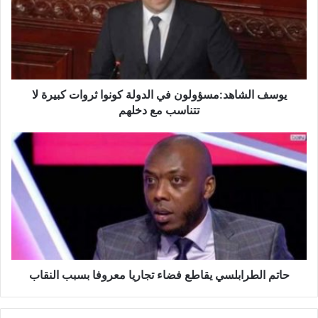
ف
ا
ل
ش
ا
ه
د
يوسف الشاهد:مسؤولون في الدولة كونوا ثروات كبيرة لا
:
تتناسب مع دخلهم
م
س
ح
ؤ
ا
و
ت
ل
م
و
ا
ن
ل
ف
ط
ي
ر
ا
ا
ل
ب
حاتم الطرابلسي يقاطع فضاء تجاريا معروفا بسبب النقاب
د
ل
و
س
ل
ي