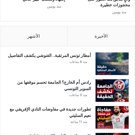
ا
ب
محجوزات خطيرة
منذ يومين
س
س
منذ يومين
ب
ب
م
ب
ع
ا
د
الأخيرة
الأشهر
ل
خ
ن
ل
ق
ه
ا
أمطار تونس المرتقبة.. الغنوشي يكشف التفاصيل
م
ب
منذ 8 ساعات
رادس أم الخارج؟ الجامعة تحسم موقفها من
السوبر التونسي
منذ 9 ساعات
تطورات جديدة في مفاوضات النادي الإفريقي مع
نعيم السليتي
منذ 11 ساعة