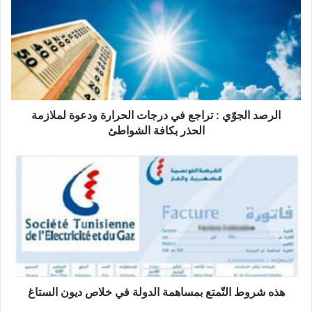
ر
ص
د
ا
ل
ج
وّ
ي
الرصد الجوّي : تراجع في درجات الحرارة ودعوة لملازمة
:
الحذر بكافة الشواطئ
ت
ر
ه
ا
ذ
ج
ه
ع
ش
ف
ر
ي
و
د
ط
ر
ا
ج
ل
ا
تّ
هذه شروط التّمتع بمساهمة الدولة في خلاص ديون الستاغ
ت
م