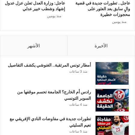
ح
د
عاجل.. تطورات جديدة في قضية
عاجل: وزارة العدل تعلن عزل عدول
ذ
ي
والٍ سابق بعد العثور على
إشهاد وشطب خبير عدلي
ر
و
محجوزات خطيرة
منذ يومين
ب
ن
منذ يومين
ك
ا
ا
ل
ف
س
ة
الأخيرة
الأشهر
ت
ا
ا
ل
غ
ش
أمطار تونس المرتقبة.. الغنوشي يكشف التفاصيل
و
منذ 3 ساعات
ا
ط
ئ
رادس أم الخارج؟ الجامعة تحسم موقفها من
السوبر التونسي
منذ 4 ساعات
تطورات جديدة في مفاوضات النادي الإفريقي مع
نعيم السليتي
منذ 5 ساعات