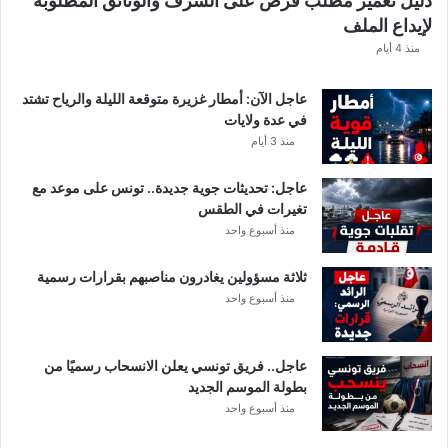
دليل تعمير مطلب قرض على الشرف والوثائق المطلوبة
ش
لإيداع الملف
ف
ا
منذ 4 أيام
ل
ت
عاجل الآن: أمطار غزيرة متوقعة الليلة والرياح تشتد
ف
في عدة ولايات
ا
منذ 3 أيام
ص
ي
عاجل: تحديثات جوية جديدة.. تونس على موعد مع
ل
تغيرات في الطقس
منذ أسبوع واحد
ثلاثة مسؤولين يغادرون مناصبهم بقرارات رسمية
منذ أسبوع واحد
عاجل.. فريق تونسي يعلن الانسحاب رسميًا من
بطولة الموسم الجديد
منذ أسبوع واحد