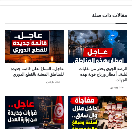
ا
ت
ل
ع
مقالات ذات صلة
ح
ب
ر
م
ا
س
ر
ا
ة
ه
و
م
د
ة
ع
ا
و
ل
الرصد الجوي يحذر من تقلبات
عاجل.. الستاغ تعلن قائمة جديدة
ة
د
ليلية.. أمطار ورياح قوية بهذه
للمناطق المعنية بالقطع الدوري
ل
و
الجهات
منذ يومين
م
ل
منذ يومين
ل
ة
ا
ف
ز
ي
م
خ
ة
ل
ا
ا
ل
ص