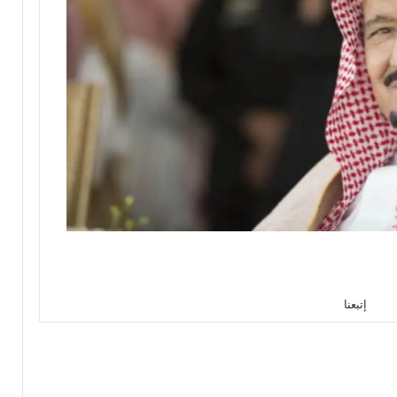
إتبعنا