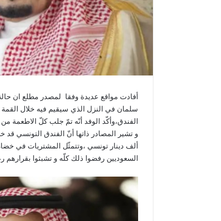
أفادت مواقع عديدة وفقا لمصدر مطلع ان حالة 
سلمان في النزل الذي سيقيم فيه خلال القمة ا
الفندق،وأكّد الوفد أنّه تمّ جلب كلّ الاطعمة 
ألف دينار تونسي ،وتتمثّل المشتريات في خضار 
السعوديين رفضوا ذلك كلّه و تشبثوا بقرارهم رغ