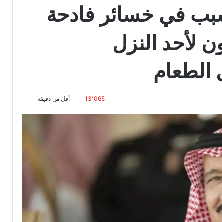
بب في خسائر فادحة
ـ200 مليون لأحد النزل
 الطعام
13٬065
أقل من دقيقة