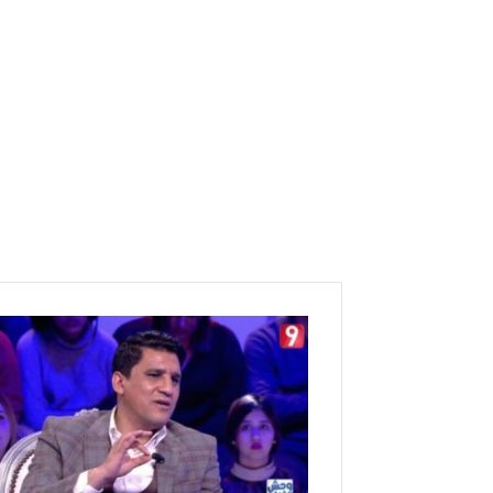
ز
ي
ا
د
ا
ل
ج
ز