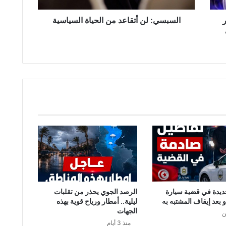
ن
أ
السبسي: لن أتقاعد من الحياة السياسية
ت
ت
ق
ا
ع
د
م
ن
ا
ل
ح
ي
ا
ة
ا
ل
س
ديدة في قضية سيارة
الرصد الجوي يحذر من تقلبات
ي
و بعد إيقاف المشتبه به
ليلية.. أمطار ورياح قوية بهذه
ا
الجهات
ن
س
منذ 3 أيام