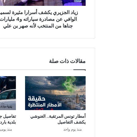
ي
ر
زياد الجزيري يكشف أسرارا مثيرة لسمير
ي
الوافي عن مصادرة سياراته و4 مليارا
ي
جناها من المنتخب لأنه صهر بن علي
ك
ش
ف
أ
س
مقالات ذات صلة
ر
ا
ر
ا
م
ث
ي
ر
ة
أمطار تونس المرتقبة.. الغنوشي
تفاصيل ج
ل
يكشف التفاصيل
بلدية بارد
س
منذ يوم واحد
منذ يومي
م