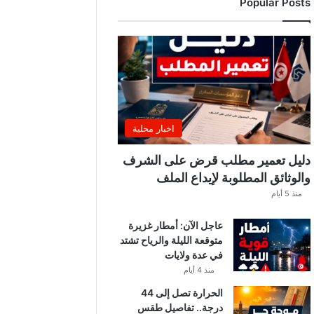
Popular Posts
ة
ا
ل
ت
و
ن
س
ي
ي
اخبار محلية
ن
.
دليل تعمير مطلب قرض على الشرف
.
والوثائق المطلوبة لإيداع الملف
و
منذ 5 أيام
ه
ذ
عاجل الآن: أمطار غزيرة
ه
متوقعة الليلة والرياح تشتد
ق
في عدة ولايات
ي
م
منذ 4 أيام
ة
الحرارة تصل إلى 44
ا
درجة.. تفاصيل طقس
ل