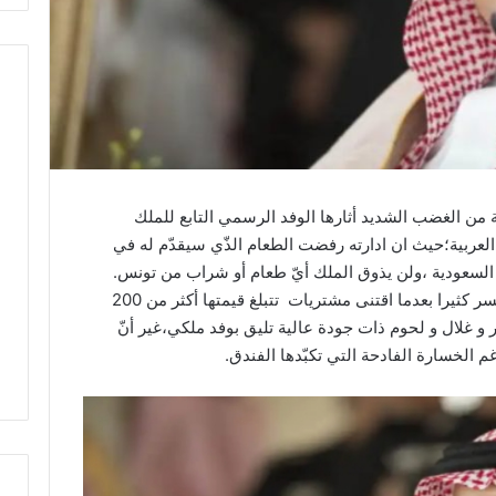
من الغضب الشديد أثارها الوفد الرسمي التابع للملك
لعربية؛حيث ان ادارته رفضت الطعام الذّي سيقدّم له في
من السعودية ،ولن يذوق الملك أيّ طعام أو شراب من تونس.
و تشير المصادر ذاتها أنّ الفندق التونسي قد خسر كثيرا بعدما اقتنى مشتريات تتبلغ قيمتها أكثر من 200
و غلال و لحوم ذات جودة عالية تليق بوفد ملكي،غير أنّ
م الخسارة الفادحة التي تكبّدها الفندق.