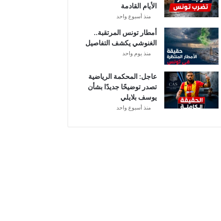
الأيام القادمة
م
منذ أسبوع واحد
ن
ح
أمطار تونس المرتقبة..
ة
الغنوشي يكشف التفاصيل
ب
منذ يوم واحد
ع
د
عاجل: المحكمة الرياضية
ا
تصدر توضيحًا جديدًا بشأن
ل
يوسف بلايلي
ت
منذ أسبوع واحد
ر
ف
ي
ع