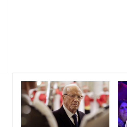
ا
ل
س
ب
س
ي
:
ل