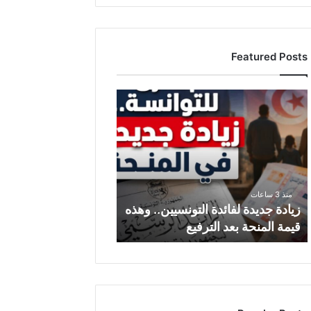
Featured Posts
ز
ي
ا
د
ة
ج
د
منذ 3 ساعات
ي
زيادة جديدة لفائدة التونسيين.. وهذه
د
قيمة المنحة بعد الترفيع
ة
ل
ف
ا
ئ
د