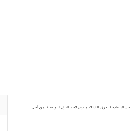
الملك سلمان يتسبب في خسائر فادحة تفوق الـ200 مليون لأحد النزل التونسية..من أجل