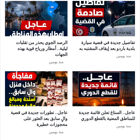
ي
ل
ت
أ
ا
ش
ل
خ
ع
ا
م
ص
تفاصيل جديدة في قضية سيارة
الرصد الجوي يحذر من تقلبات
ل
ل
بلدية باردو بعد إيقاف المشتبه به
ليلية.. أمطار ورياح قوية بهذه
ف
م
الجهات
منذ يومين
ي
ي
منذ يومين
ه
ل
ت
ز
م
و
ا
ب
ا
عاجل.. الستاغ تعلن قائمة جديدة
عاجل.. تطورات جديدة في قضية
ل
للمناطق المعنية بالقطع الدوري
والٍ سابق بعد العثور على
ح
محجوزات خطيرة
منذ يومين
ج
منذ يومين
ر