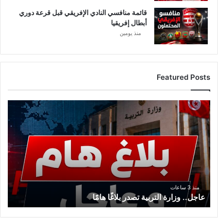
قائمة منافسي النادي الإفريقي قبل قرعة دوري
أبطال إفريقيا
منذ يومين
Featured Posts
ع
ا
ج
ل
.
.
و
ز
ا
منذ 3 ساعات
عاجل.. وزارة التربية تصدر بلاغًا هامًا
ر
ة
ا