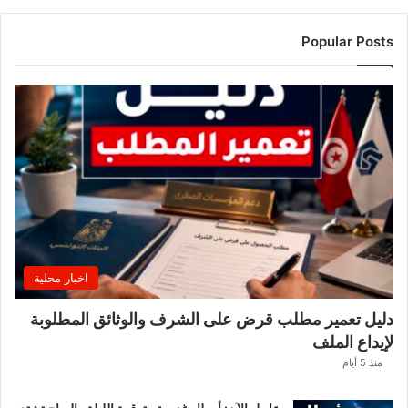
ل
ت
Popular Posts
ر
ب
ي
ة
ت
ص
د
ر
ب
ل
ا
غً
اخبار محلية
ا
ه
دليل تعمير مطلب قرض على الشرف والوثائق المطلوبة
ا
لإيداع الملف
مً
ا
منذ 5 أيام