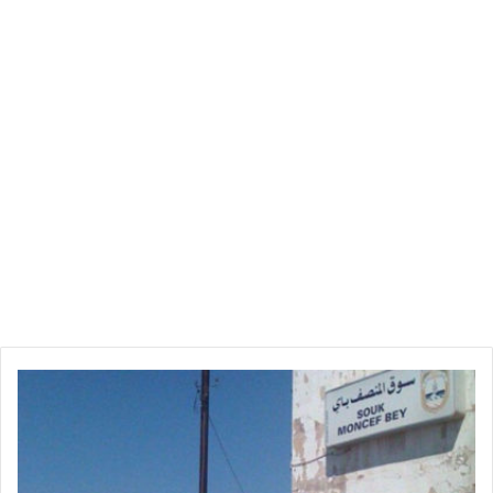
س
و
ق
ا
ل