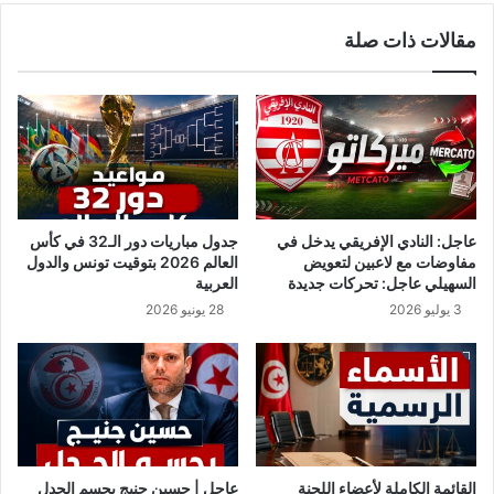
ث
إ
مقالات ذات صلة
ن
ل
ا
ى
ة
ا
م
ل
ن
و
ق
ل
ر
ا
ا
ي
ر
ا
عاجل: النادي الإفريقي يدخل في
جدول مباريات دور الـ32 في كأس
ح
ت
مفاوضات مع لاعبين لتعويض
العالم 2026 بتوقيت تونس والدول
ظ
ا
السهيلي عاجل: تحركات جديدة
العربية
ر
ل
3 يوليو 2026
28 يونيو 2026
ا
م
ل
ت
ت
ح
ج
د
و
ة
ل
.
خ
.
ل
ع
القائمة الكاملة لأعضاء اللجنة
عاجل | حسين جنيج يحسم الجدل