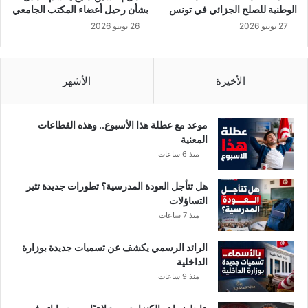
ا
ب
الوطنية للصلح الجزائي في تونس
بشأن رحيل أعضاء المكتب الجامعي
ل
ر
27 يونيو 2026
26 يونيو 2026
ا
ت
ي
ل
ا
أ
م
ب
الأخيرة
الأشهر
ا
ي
ل
ب
ع
!
موعد مع عطلة هذا الأسبوع.. وهذه القطاعات
ي
المعنية
د
منذ 6 ساعات
هل تتأجل العودة المدرسية؟ تطورات جديدة تثير
التساؤلات
منذ 7 ساعات
الرائد الرسمي يكشف عن تسميات جديدة بوزارة
الداخلية
منذ 9 ساعات