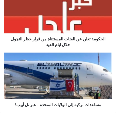
ح
ك
و
م
ة
ت
ع
ل
الحكومة تعلن عن الفئات المستثناة من قرار حظر التجول
ن
خلال ايام العيد
ع
ن
م
ا
س
ل
ا
ف
ع
ئ
د
ا
ا
ت
ت
ا
ت
ل
ر
م
ك
مساعدات تركية إلى الولايات المتحدة.. عبر تل أبيب!
س
ي
ت
ة