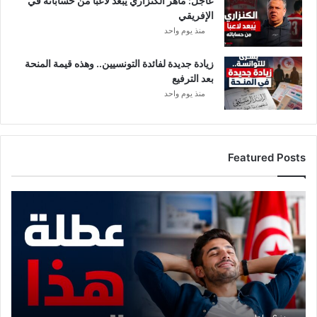
عاجل: ماهر الكنزاري يبعد لاعبًا من حساباته في
الإفريقي
منذ يوم واحد
زيادة جديدة لفائدة التونسيين.. وهذه قيمة المنحة
بعد الترفيع
منذ يوم واحد
Featured Posts
م
و
ع
د
م
ع
ع
ط