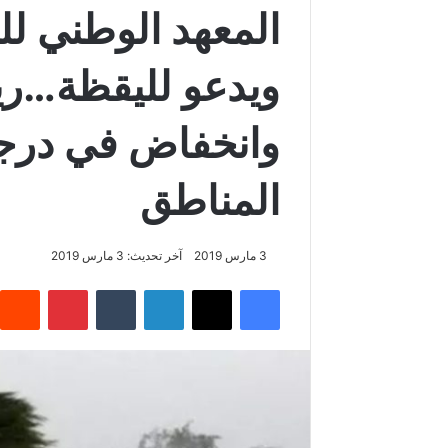
المعهد الوطني لل
ويدعو لليقظة…ريا
وانخفاض في درجا
المناطق
3 مارس 2019
آخر تحديث: 3 مارس 2019
فيسبوك
‫X
لينكدإن
‏Tumblr
بينتيريست