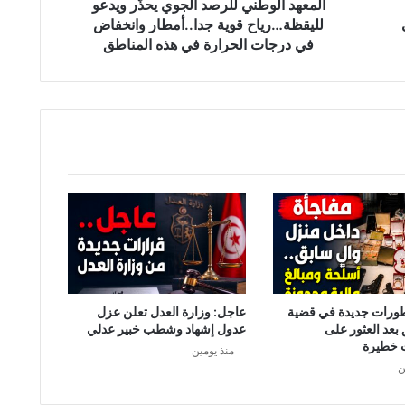
ط
المعهد الوطني للرصد الجوي يحذّر ويدعو
ن
ى
لليقظة…رياح قوية جدا..أمطار وانخفاض
ي
في درجات الحرارة في هذه المناطق
ل
ل
ر
ص
د
ا
ل
ج
و
ي
ي
ح
ذّ
ر
طورات جديدة في قضية
عاجل: وزارة العدل تعلن عزل
و
 بعد العثور على
عدول إشهاد وشطب خبير عدلي
ي
 خطيرة
منذ يومين
د
ن
ع
و