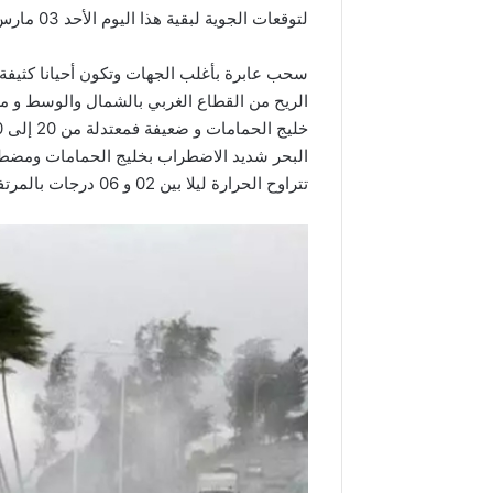
لتوقعات الجوية لبقية هذا اليوم الأحد 03 مارس 2019 و الليلة القادمة:
سحب عابرة بأغلب الجهات وتكون أحيانا كثيفة 
خليج الحمامات و ضعيفة فمعتدلة من 20 إلى 30 كلم/س ببقية الجهات.
البحر شديد الاضطراب بخليج الحمامات ومضطر
تتراوح الحرارة ليلا بين 02 و 06 درجات بالمرتفعات الغربية وبين 07 و 12 درجة ببقية المناطق.