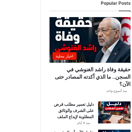
Popular Posts
ج
ا
م
ع
ة
ت
ح
س
م
اخبار محلية
م
و
حقيقة وفاة راشد الغنوشي في
ق
السجن.. ما الذي أكدته المصادر حتى
ف
الآن؟
ه
ا
منذ أسبوع واحد
م
ن
دليل تعمير مطلب قرض
ا
على الشرف والوثائق
ل
المطلوبة لإيداع الملف
س
منذ 4 أيام
و