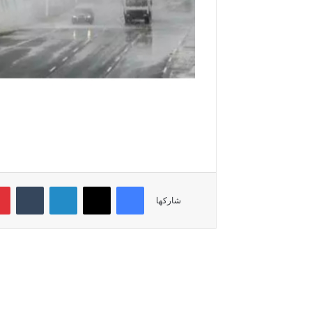
فيسبوك
‫X
لينكدإن
‏Tumblr
شاركها