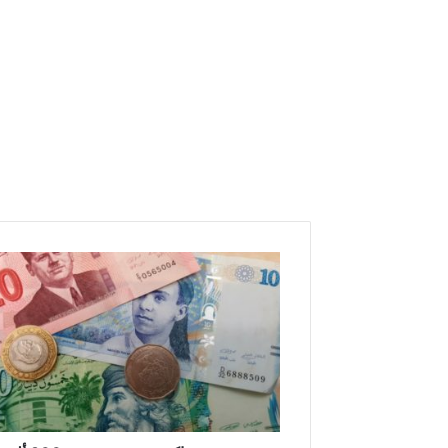
ت
و
ن
س
:
م
ح
ا
ك