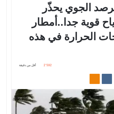
رصد الجوي يحذّر
ح قوية جدا..أمطار
ت الحرارة في هذه
2٬592
أقل من دقيقة
‏Reddit
‏VKontakte
Odnoklassniki