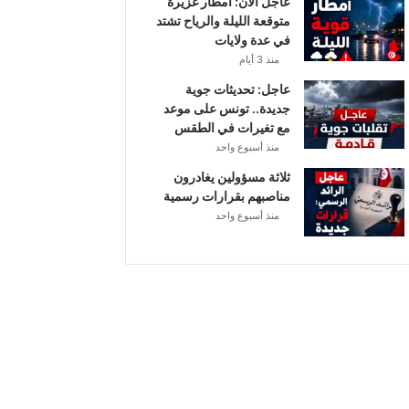
عاجل الآن: أمطار غزيرة
ب
متوقعة الليلة والرياح تشتد
ر
في عدة ولايات
ا
منذ 3 أيام
ل
ت
عاجل: تحديثات جوية
و
جديدة.. تونس على موعد
ن
مع تغيرات في الطقس
س
منذ أسبوع واحد
ي
ثلاثة مسؤولين يغادرون
مناصبهم بقرارات رسمية
منذ أسبوع واحد