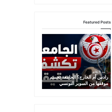
Featured Posts
ر
ا
د
س
أ
م
ا
منذ 4 دقائق
ل
رادس أم الخارج؟ الجامعة تحسم
خ
موقفها من السوبر التونسي
ا
ر
ج
؟
ا
ل