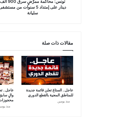
م
تونس: محاكمة ممرّضٍ سرق 900 ألف
ة
دينار على إمتداد 5 سنوات من مستشف
م
سليانة
م
رّ
ضٍ
س
ر
مقالات ذات صلة
ق
9
0
0
أ
ل
ف
د
ي
عاجل.. الستاغ تعلن قائمة جديدة
عاجل.. ت
ن
للمناطق المعنية بالقطع الدوري
والٍ سابق
ا
محجوزات
منذ يومين
ر
منذ يومي
ع
ل