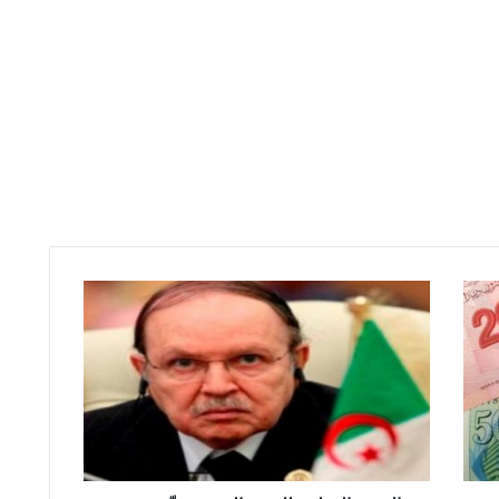
ا
ل
م
ع
ه
د
ا
ل
و