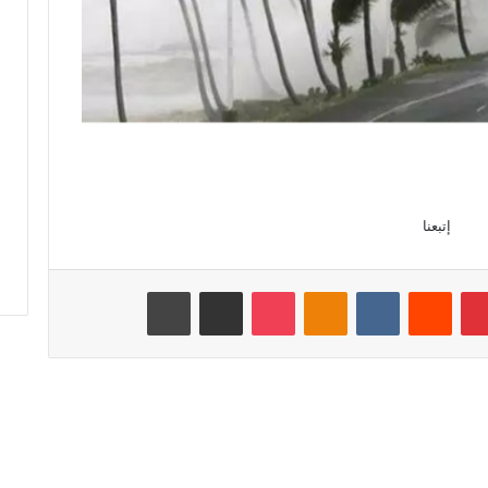
إتبعنا
بينتيريست
‏Reddit
‏VKontakte
Odnoklassniki
‫Pocket
مشاركة عبر البريد
طباعة