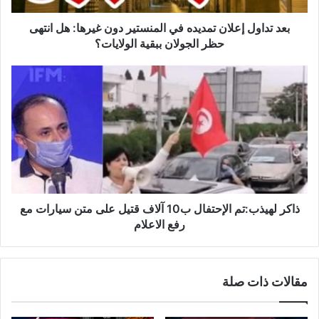
إ
ع
بعد تداول إعلان تمديده في المنستير دون غيرها: هل انتهى
ل
حظر الجولان ببقية الولايات؟
ا
ن
ذ
ت
ا
م
ك
د
ر
ي
ل
د
ه
ه
ي
ف
ذ
ي
ب
ا
:
ذاكر لهيذب:تم الإحتفال ب10 آلاف قتيل على متن سيارات مع
ل
ت
رفع الاعلام
م
م
ن
ا
س
ل
مقالات ذات صلة
ت
إ
ي
ح
ر
ت