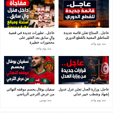
د
ف
و
ا
ن
ل
غ
ب
ي
1
ر
0
عاجل.. الستاغ تعلن قائمة جديدة
عاجل.. تطورات جديدة في قضية
ه
آ
للمناطق المعنية بالقطع الدوري
والٍ سابق بعد العثور على
ا
ل
محجوزات خطيرة
منذ يوم واحد
:
ا
منذ يوم واحد
ه
ف
ل
ق
ا
ت
ن
ي
ت
ل
ه
ع
ى
ل
ح
ى
عاجل: وزارة العدل تعلن عزل عدول
سفيان بوفال يحسم موقفه النهائي
ظ
م
إشهاد وشطب خبير عدلي
من عرض الترجي الرياضي
ر
ت
منذ يوم واحد
منذ يومين
ا
ن
ل
س