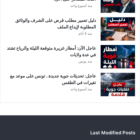
ر
منذ أسبوع واحد
ي
أ
دليل تعمير مطلب قرض على الشرف والوثائق
ب
المطلوبة لإيداع الملف
ط
منذ 4 أيام
ا
ل
عاجل الآن: أمطار غزيرة متوقعة الليلة والرياح تشتد
إ
في عدة ولايات
ف
منذ يومين
ر
ي
ق
عاجل: تحديثات جوية جديدة.. تونس على موعد مع
ي
تغيرات في الطقس
ا
منذ أسبوع واحد
Last Modified Posts