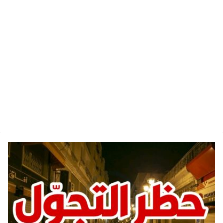
ب
ع
د
ت
د
ا
و
ل