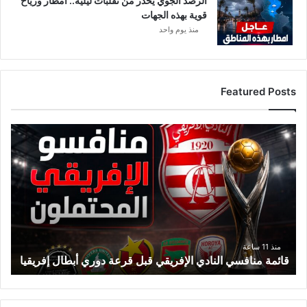
الرصد الجوي يحذر من تقلبات ليلية.. أمطار ورياح
قوية بهذه الجهات
منذ يوم واحد
Featured Posts
ق
ا
ئ
م
ة
م
ن
ا
ف
منذ 11 ساعة
قائمة منافسي النادي الإفريقي قبل قرعة دوري أبطال إفريقيا
س
ي
ا
ل