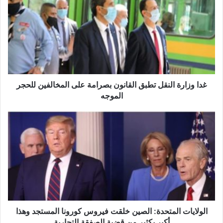
ا
و
ز
ا
ر
ة
ا
ل
غدا وزارة النقل تطبق القانون بصرامة على المخالفين للحجر
ن
الموجه
ق
ل
ا
ت
ل
ط
و
ب
ل
ق
ا
ا
ي
ل
ا
ق
ت
ا
ا
ن
ل
الولايات المتحدة: الصين خلقت فيروس كورونا المستجد وهذا
و
م
أكبر بكثير من قضية الصفقة التجارية