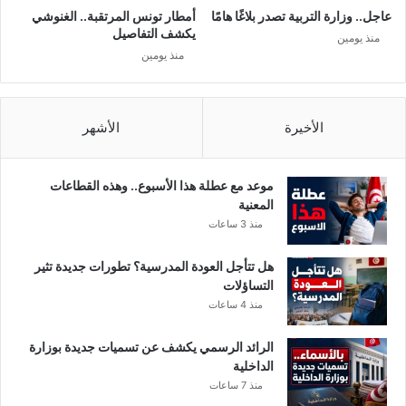
ح
ر
عاجل.. وزارة التربية تصدر بلاغًا هامًا
أمطار تونس المرتقبة.. الغنوشي
ج
و
يكشف التفاصيل
منذ يومين
ر
ن
منذ يومين
ا
ا
ل
ا
م
ل
و
م
الأخيرة
الأشهر
ج
س
ه
ت
ج
موعد مع عطلة هذا الأسبوع.. وهذه القطاعات
د
المعنية
و
منذ 3 ساعات
ه
ذ
هل تتأجل العودة المدرسية؟ تطورات جديدة تثير
ا
التساؤلات
أ
منذ 4 ساعات
ك
ب
الرائد الرسمي يكشف عن تسميات جديدة بوزارة
ر
الداخلية
ب
منذ 7 ساعات
ك