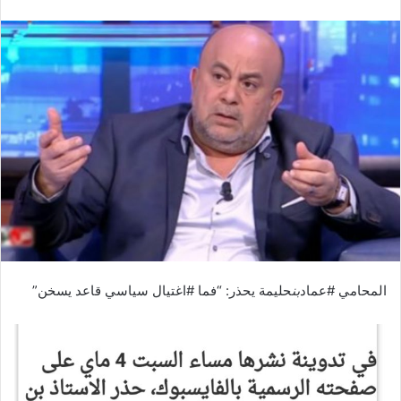
المحامي #عماد
بن
حليمة يحذر: “فما #اغتيال سياسي قاعد يسخن”