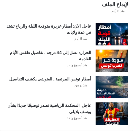
لإيداع الملف
ط
ا
منذ 6 أيام
ع
ا
عاجل الآن: أمطار غزيرة متوقعة الليلة والرياح تشتد
ت
في عدة ولايات
ا
منذ 5 أيام
ل
م
الحرارة تصل إلى 44 درجة.. تفاصيل طقس الأيام
ع
القادمة
ن
منذ أسبوع واحد
ي
ة
أمطار تونس المرتقبة.. الغنوشي يكشف التفاصيل
منذ يومين
عاجل: المحكمة الرياضية تصدر توضيحًا جديدًا بشأن
يوسف بلايلي
منذ أسبوع واحد