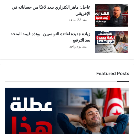
ث
ي
عاجل: ماهر الكنزاري يبعد لاعبًا من حساباته في
ر
الإفريقي
م
منذ 23 ساعة
ن
ق
زيادة جديدة لفائدة التونسيين.. وهذه قيمة المنحة
ض
بعد الترفيع
ي
منذ يوم واحد
ة
ا
ل
ص
Featured Posts
ف
ق
ة
م
ا
و
ل
ع
ت
د
ج
م
ا
ع
ر
ع
ي