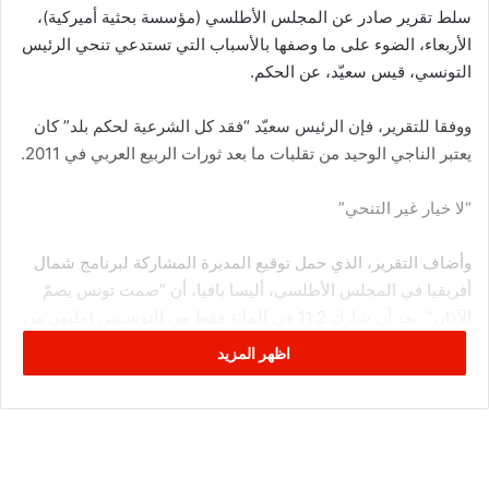
سلط تقرير صادر عن المجلس الأطلسي (مؤسسة بحثية أميركية)،
الأربعاء، الضوء على ما وصفها بالأسباب التي تستدعي تنحي الرئيس
التونسي، قيس سعيّد، عن الحكم.
ووفقا للتقرير، فإن الرئيس سعيّد “فقد كل الشرعية لحكم بلد” كان
يعتبر الناجي الوحيد من تقلبات ما بعد ثورات الربيع العربي في 2011.
“لا خيار غير التنحي”
وأضاف التقرير، الذي حمل توقيع المديرة المشاركة لبرنامج شمال
أفريقيا في المجلس الأطلسي، أليسا بافيا، أن “صمت تونس يصمّ
الآذان”، بعد أن شارك 11.2 في المائة فقط من التونسيين (مليون من
أصل تسعة ملايين ناخب) في الانتخابات البرلمانية في 17 ديسمبر
اظهر المزيد
الماضي، أي نسبة امتناع هائلة تجاوزت 92 بالمئة.
وأوضحت أن سعيّد “يرأس دولة عبّرت عن رفضها التام لحكمه
الفردي من خلال أقل نسبة تصويت برلمانية في تاريخ تونس الحديث”.
وأردفت: “بالنظر إلى حالة الاستياء السائدة، ليس لدى الرئيس سعيّد