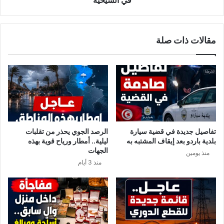
في الشيحية
ا
ف
ي
إ
مقالات ذات صلة
ص
ا
ب
ت
ه
ا
ب
ا
ل
تفاصيل جديدة في قضية سيارة
الرصد الجوي يحذر من تقلبات
ك
بلدية باردو بعد إيقاف المشتبه به
ليلية.. أمطار ورياح قوية بهذه
و
الجهات
منذ يومين
ر
منذ 3 أيام
و
ن
ا
.
.
ر