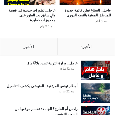
ف
ع
عاجل.. الستاغ تعلن قائمة جديدة
عاجل.. تطورات جديدة في قضية
ع
للمناطق المعنية بالقطع الدوري
والٍ سابق بعد العثور على
ي
محجوزات خطيرة
منذ 3 أيام
ن
منذ 3 أيام
ة
م
ن
ط
الأخيرة
الأشهر
ب
ي
ب
عاجل.. وزارة التربية تصدر بلاغًا هامًا
ة
منذ 12 ساعة
ف
ي
ا
أمطار تونس المرتقبة.. الغنوشي يكشف التفاصيل
ل
منذ 22 ساعة
ش
ي
ح
رادس أم الخارج؟ الجامعة تحسم موقفها من
ي
السوبر التونسي