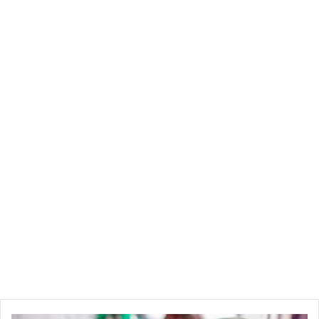
طنا من الفارينة و 4678 لتر من زيت النباتي المدعم و 9 آلاف
قارورة مياه معدنية و 4450 آلاف علبة مصبرات غذائية و 15 ألف
وحدة بسكويت إلى جانب حجز 10600 قفاز و 2310 علب مواد مطهر
مشيرا إلى ان بعض الأشخاص عمدوا إلى ممارسة الأنشطة التجارية
على الرغم من عدم توفر صفة التاجر لغرض الاحتكار والربح السريع.