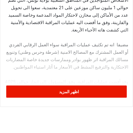
الأشخاص المتواجدين في المناطق الشعبية بولاية تونس، التي تضم
حوالي 1 مليون ساكن موزعين على 21 معتمدية، سعوا الى تحويل
عدد من الأماكن إلى مخازن لاحتكار المواد المدعمة وخاصة السميد
والفارينة، وفق ما أفضت اليه عمليات المراقبة الاقتصادية والأمنية
التي كشفت هاته الأحياء الأربعة.
مضيفا انه تم تكثيف عمليات المراقبة سواء العمل الرقابي الفردي
أو العمل المشترك مع المصالح الامنية (شرطة وحرس وطني) وتنويع
مسالك المراقبة اثر ظهور بوادر وممارسات جديدة خاصة المضاربات
الاحتكارية والترفيع المشط في الأسعار ما أثار استياء المواطنين.
وقد أفضت عمليات المراقبة، وفق المسؤول، إلى انجاز حوالي 4075
عملية مراقبة طيلة شهر مارس 2020 تم على إثرها رفعه 433
اظهر المزيد
مخالفة اقتصادية تتعلق أهمها بالممارسات الاحتكارية وإخفاء البضائع
والامتناع عن البيع والتلاعب بالمواد المدعمة لافتا إلى أن بعض
المخابز العشوائية أصبحت تبيع الزيت النباتي المدعم.
كما تم غلق 4 محلات تجارية على مستوى ولاية تونس وحجز قرابة 18