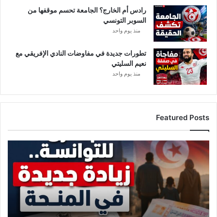
رادس أم الخارج؟ الجامعة تحسم موقفها من
السوبر التونسي
منذ يوم واحد
تطورات جديدة في مفاوضات النادي الإفريقي مع
نعيم السليتي
منذ يوم واحد
Featured Posts
ز
ي
ا
د
ة
ج
د
ي