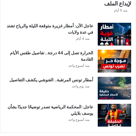
لإيداع الملف
ذ
ه
منذ 5 أيام
ق
ي
عاجل الآن: أمطار غزيرة متوقعة الليلة والرياح تشتد
م
في عدة ولايات
ة
منذ 4 أيام
ا
ل
الحرارة تصل إلى 44 درجة.. تفاصيل طقس الأيام
م
القادمة
ن
منذ أسبوع واحد
ح
ة
أمطار تونس المرتقبة.. الغنوشي يكشف التفاصيل
ب
منذ يوم واحد
ع
د
ا
ل
عاجل: المحكمة الرياضية تصدر توضيحًا جديدًا بشأن
ت
يوسف بلايلي
ر
منذ أسبوع واحد
ف
ي