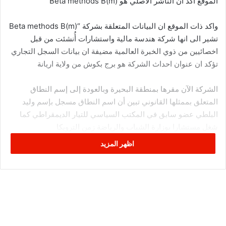
الموقع أكد أن الناشر الأصلي هو Beta methods B(m)
واكد ذات الموقع ان البيانات المتعلقة بشركة “Beta methods B(m)
تشير الى انها شركة هندسة مالية واستشارات أُنشئت من قبل
اخصائيين من ذوي الخبرة العالمية مضيفة ان بيانات السجل التجاري
تؤكد ان عنوان احداث الشركة هو برج بكوش من ولاية اريانة
الشركة الآن مقرها بمنطقة البحيرة وبالعودة إلى إسم النطاق
المتعلق بممثلها القانوني تبين أن اسم النطاق مسجل بإسم وليد
البلطي عضو سابق في المكتب السياسي للتيار الديمقراطي كما
شغل مستشارا بوزارة الشباب والرياضة زمن الترويكا
اظهر المزيد