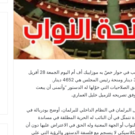
أعلن إبراهيم بودربالة رئيس مجلس نواب الشعب في حوار خصّ به موزاييك أف أم اليوم الجمعة 28 أفريل
ق الصلاحيات التي خوّلها له الدستور “وأتمنى أن يبعث
وفق تصريحه للزميل خليل العماري.
لبرلمان في النظام الداخلي للبرلمان، أوضح بودربالة في
تتمثّل في أن النائب له الحرية المطلقة في مساندة
لنواب أو الجهة المعنية وله الحق في الاعتراض عليها دون أن
كلاسيكي لا ينسجم مع فلسفة الدستور والرؤية التي على