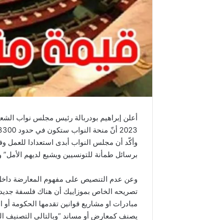
2023 أنّ منحة النواب ستكون في حدود 3300 دينار ومنحة رئيس المجلس هي 4652 دينار.
وأكّد أن مجلس النواب أبدى استعدادا للعمل وف
برسائل طمأنة للتونسيين ويشيع لديهم الأمل” 
وعن عدم التنصيص على مفهوم المعارضة داخل ا
تصريحه الخاص بموزاييك أن هناك فلسفة جديدة 
مبادرات او مشاريع قوانين تقدمها الحكومة أو ا
يصنف كمعارض أو مساند “وبالتالي التصنيف ال