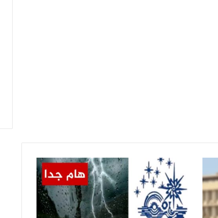
بداية
من
يوم
الغد:
انخفاض
في