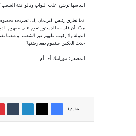
أساسها ترشح اغلب النواب ونالوا ثقة الشعب” 
كما تطرق رئيس البرلمان إلى تصريحه بخصوص 
مبيّنا أن فلسفة الدستور تقوم على مفهوم الد
الدولة ولا رقيب عليهم غير الشعب “وعندما تقد
حدث العكس سنقوم بمعارضتها”.
المصدر : موزاييك أف أم
فيسبوك
‫X
لينكدإن
شاركها