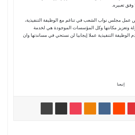
وفق تعبيره.
عمل مجلس نواب الشعب في تناغم مع الوظيفة التنفيذية،
ولة وتعزيز مكانتها وكل المؤسسات الموجودة هي لخدمة
م الوظيفة التنفيذية عملا إيجابيا لن نستحي في مساندتها وان
إتبعنا
بينتيريست
Odnoklassniki
‫Pocket
مشاركة عبر البريد
طباعة