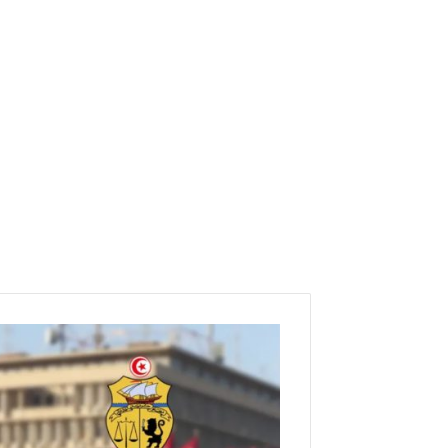
سماع
صوت
اطلاق
رصاص
في
باردو..الداخلية