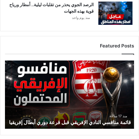
الرصد الجوي يحذر من تقلبات ليلية.. أمطار ورياح
قوية بهذه الجهات
منذ يوم واحد
Featured Posts
قائمة
منافسي
النادي
الإفريقي
قبل
قرعة
دوري
أبطال
إفريقيا
منذ 17 ساعة
قائمة منافسي النادي الإفريقي قبل قرعة دوري أبطال إفريقيا