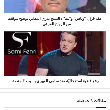
بدري
المداني
يوضح
موقفه
عقد قران "وناس" و"بية" / الشيخ بدري المداني يوضح موقفه
من
من الزواج العرفي ..
الزواج
العرفي
رفع
..
قضية
استعجاليّة
ضد
سامي
الفهري
بسبب
''المنصة'
رفع قضية استعجاليّة ضد سامي الفهري بسبب ''المنصة'
مقالات ذات صلة