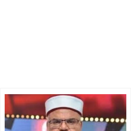
عقد
قران
"وناس"
و"بية"
/
الشيخ