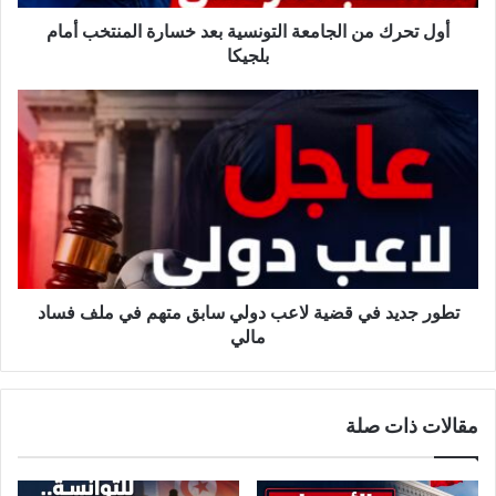
ن
ا
أول تحرك من الجامعة التونسية بعد خسارة المنتخب أمام
ل
بلجيكا
ج
ا
ت
م
ط
ع
و
ة
ر
ا
ج
ل
د
ت
ي
و
د
ن
ف
س
ي
تطور جديد في قضية لاعب دولي سابق متهم في ملف فساد
ي
ق
مالي
ة
ض
ب
ي
ع
ة
مقالات ذات صلة
د
ل
خ
ا
س
ع
ا
ب