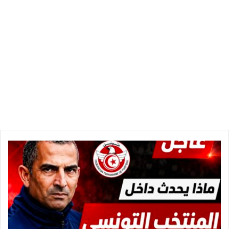
أ
و
ل
ت
ح
ر
ك
م