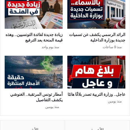
ر
د
ة
و
ا
ل
ل
ي
م
س
الرائد الرسمي يكشف عن تسميات
زيادة جديدة لفائدة التونسيين.. وهذه
ن
ا
جديدة بوزارة الداخلية
قيمة المنحة بعد الترفيع
ت
ب
منذ 9 ساعات
منذ يوم واحد
خ
ق
ب
م
أ
ت
م
ه
ا
م
م
ف
ب
ي
ل
م
عاجل.. وزارة التربية تصدر بلاغًا هامًا
أمطار تونس المرتقبة.. الغنوشي
ج
ل
يكشف التفاصيل
منذ يومين
ي
ف
منذ يومين
ك
ف
ا
س
ا
د
الأخيرة
الأشهر