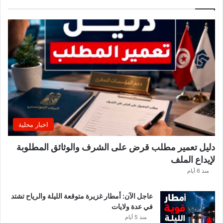
ل
أ
س
ب
و
ع
.
.
و
ه
ذ
ه
اخبار محلية
ا
ل
دليل تعمير مطلب قرض على الشرف والوثائق المطلوبة
ق
لإيداع الملف
ط
ا
منذ 6 أيام
ع
ا
عاجل الآن: أمطار غزيرة متوقعة الليلة والرياح تشتد
ت
في عدة ولايات
ا
منذ 5 أيام