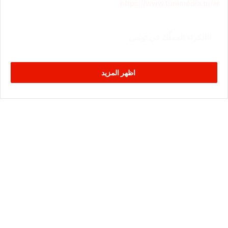
https://www.tunimedia.tn/ar
الكراء المملّك في تونس
اظهر المزيد