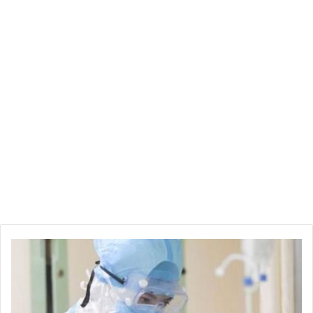
ا
ل
م
ن
س