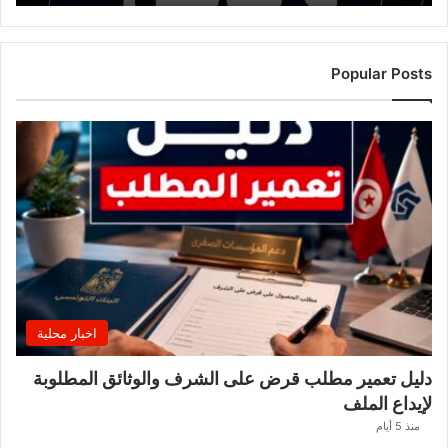
ة
ا
ل
ت
Popular Posts
ر
ب
ي
ة
ت
ص
د
ر
ب
ل
ا
غً
اخبار محلية
ا
ه
دليل تعمير مطلب قرض على الشرف والوثائق المطلوبة
ا
لإيداع الملف
مً
ا
منذ 5 أيام