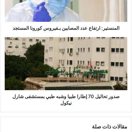
ت
ي
ر
:
ا
المنستير: ارتفاع عدد المصابين بـفيروس كورونا المستجد
ر
ت
ص
ف
د
ا
و
ع
ر
ع
ت
د
ح
د
ا
ا
ل
ل
ي
م
ل
صدور تحاليل 70 إطارا طبيا وشبه طبي بمستشفى شارل
ص
7
نيكول
ا
0
ب
إ
ي
ط
مقالات ذات صلة
ن
ا