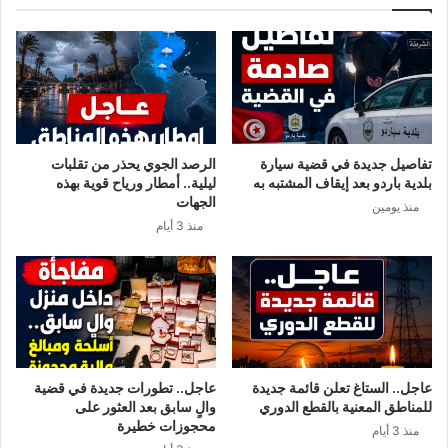
ب
ر
ـ
ا
ف
ط
ي
ب
ر
ي
و
ا
س
و
ك
ش
تفاصيل جديدة في قضية سيارة
الرصد الجوي يحذر من تقلبات
و
ب
بلدية باردو بعد إيقاف المشتبه به
ليلية.. أمطار ورياح قوية بهذه
ر
ه
الجهات
منذ يومين
و
ط
منذ 3 أيام
ن
ب
ا
ي
ا
ب
ل
م
م
س
س
ت
ت
ش
ج
ف
عاجل.. الستاغ تعلن قائمة جديدة
عاجل.. تطورات جديدة في قضية
د
ى
للمناطق المعنية بالقطع الدوري
والٍ سابق بعد العثور على
ش
محجوزات خطيرة
منذ 3 أيام
ا