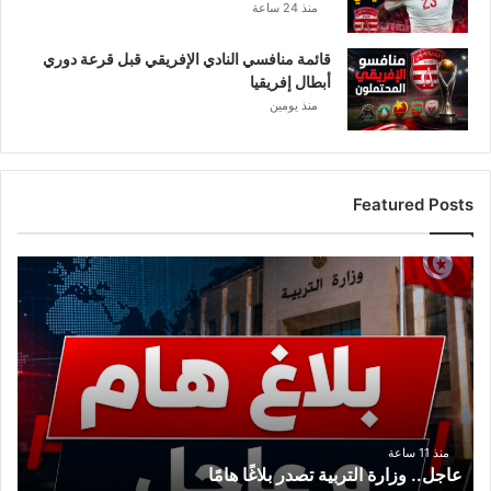
منذ 24 ساعة
قائمة منافسي النادي الإفريقي قبل قرعة دوري
أبطال إفريقيا
منذ يومين
Featured Posts
ع
ا
ج
ل
.
.
و
ز
ا
منذ 11 ساعة
عاجل.. وزارة التربية تصدر بلاغًا هامًا
ر