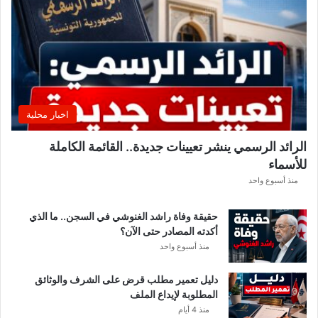
ل
إ
ف
ر
ي
ق
ي
ق
اخبار محلية
ب
ل
الرائد الرسمي ينشر تعيينات جديدة.. القائمة الكاملة
ق
للأسماء
ر
ع
منذ أسبوع واحد
ة
د
حقيقة وفاة راشد الغنوشي في السجن.. ما الذي
و
أكدته المصادر حتى الآن؟
ر
منذ أسبوع واحد
ي
أ
دليل تعمير مطلب قرض على الشرف والوثائق
ب
المطلوبة لإيداع الملف
ط
منذ 4 أيام
ا