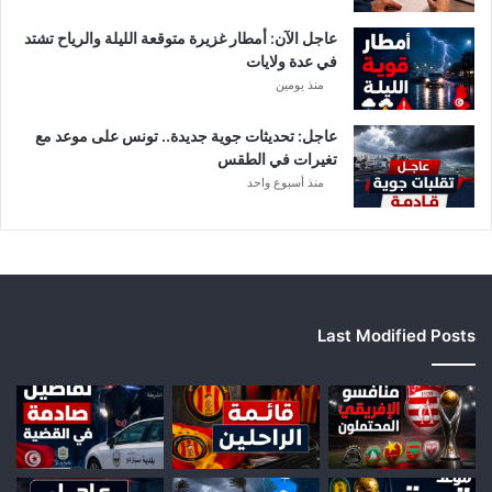
ل
عاجل الآن: أمطار غزيرة متوقعة الليلة والرياح تشتد
إ
في عدة ولايات
ف
منذ يومين
ر
ي
ق
عاجل: تحديثات جوية جديدة.. تونس على موعد مع
ي
تغيرات في الطقس
ا
منذ أسبوع واحد
Last Modified Posts