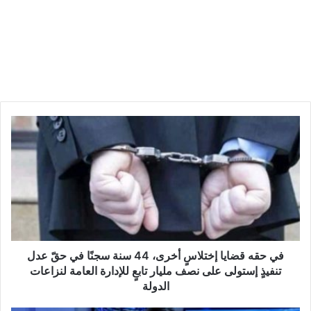
ف
ي
ح
ق
ه
ق
ض
ا
ي
ا
في حقه قضايا إختلاسٍ أخرى، 44 سنة سجنًا في حقّ عدل
إ
تنفيذٍ إستولى على نصف مليار تابعٍ للإدارة العامة لنزاعات
خ
الدولة
ت