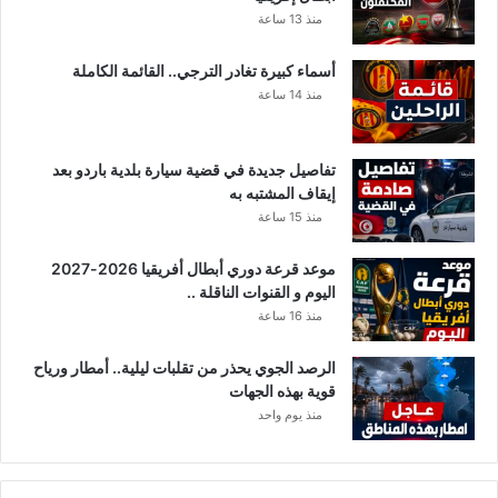
ي
منذ 13 ساعة
ا
ر
أسماء كبيرة تغادر الترجي.. القائمة الكاملة
ت
منذ 14 ساعة
ا
ب
عٍ
تفاصيل جديدة في قضية سيارة بلدية باردو بعد
ل
إيقاف المشتبه به
ل
منذ 15 ساعة
إ
د
ا
موعد قرعة دوري أبطال أفريقيا 2026-2027
ر
اليوم و القنوات الناقلة ..
ة
منذ 16 ساعة
ا
ل
الرصد الجوي يحذر من تقلبات ليلية.. أمطار ورياح
ع
قوية بهذه الجهات
ا
منذ يوم واحد
م
ة
ل