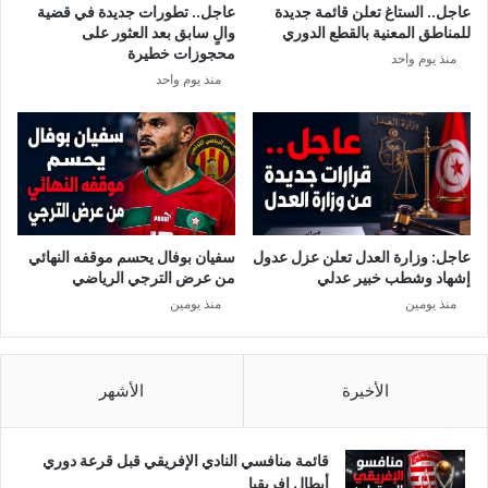
عاجل.. الستاغ تعلن قائمة جديدة
عاجل.. تطورات جديدة في قضية
د
ن
للمناطق المعنية بالقطع الدوري
والٍ سابق بعد العثور على
ل
ت
محجوزات خطيرة
منذ يوم واحد
ت
خ
منذ يوم واحد
ن
ا
ف
ب
ي
ا
ذٍ
ت
إ
ا
س
ل
ت
ق
و
ا
عاجل: وزارة العدل تعلن عزل عدول
سفيان بوفال يحسم موقفه النهائي
ل
د
إشهاد وشطب خبير عدلي
من عرض الترجي الرياضي
ى
م
منذ يومين
منذ يومين
ع
ة
ل
ى
ن
الأخيرة
الأشهر
ص
ف
م
قائمة منافسي النادي الإفريقي قبل قرعة دوري
ل
أبطال إفريقيا