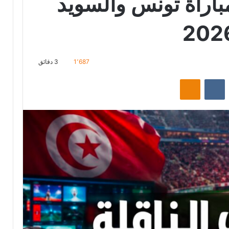
مباراة تونس والسويد
1٬687
3 دقائق
‏Reddit
‏VKontakte
Odnoklassniki