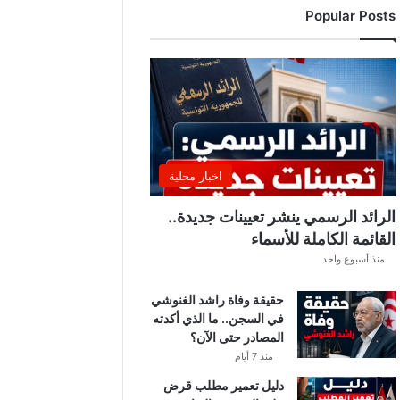
Popular Posts
ا
ل
أ
ف
ر
ي
ق
ي
ا
اخبار محلية
2
0
الرائد الرسمي ينشر تعيينات جديدة..
2
القائمة الكاملة للأسماء
6
منذ أسبوع واحد
-
2
حقيقة وفاة راشد الغنوشي
0
في السجن.. ما الذي أكدته
2
المصادر حتى الآن؟
7
ا
منذ 7 أيام
ل
دليل تعمير مطلب قرض
ي