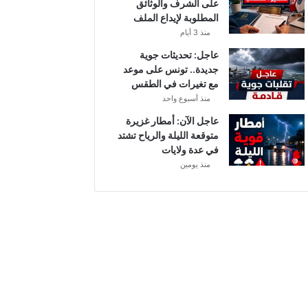
على الشرف والوثائق
و
المطلوبة لإيداع الملف
م
منذ 3 أيام
و
ا
عاجل: تحديثات جوية
ل
جديدة.. تونس على موعد
ق
مع تغيرات في الطقس
ن
منذ أسبوع واحد
و
عاجل الآن: أمطار غزيرة
ا
متوقعة الليلة والرياح تشتد
ت
في عدة ولايات
ا
منذ يومين
ل
ن
ا
ق
ل
ة
.
.