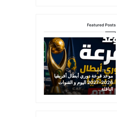
Featured Posts
م
و
ع
د
ق
ر
منذ 21 دقيقة
ع
موعد قرعة دوري أبطال أفريقيا
ة
2026-2027 اليوم و القنوات
د
الناقلة ..
و
ر
ي
أ
ب
ط