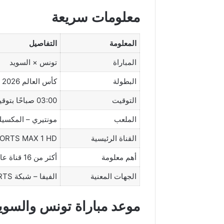
معلومات سريعة
المعلومة
التفاصيل
المباراة
تونس × السويد
البطولة
كأس العالم 2026
التوقيت
03:00 صباحًا بتوقيت تونس
الملعب
مونتيري – المكسي
القناة الرئيسية
PORTS MAX 1 HD
أهم معلومة
أكثر من 16 قناة عالمية تتابع نقل مباريات المونديال
الجهات المعنية
الفيفا – شبكة beIN SPORTS – القنوات الأوروبية
موعد مباراة تونس والسويد ف