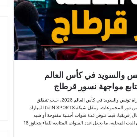
ونس والسويد في كأس العالم
يبحث آلاف التونسيين عن القنوات الناقلة لمباراة تونس والسويد في كأس العالم 2026، حيث تنطلق
المواجهة فجر يوم الإثنين ضمن الجولة الأولى من دور المجموعات. وتنقل شبكة beIN SPORTS المباراة
ريقيا، فيما تتوفر عدة قنوات أجنبية مفتوحة أو شبه
مفتوحة في أوروبا تنقل المنافسات وفق حقوق البث المحلية، ما يجعل عدد القنوات المتابعة للقاء يتجاوز 16