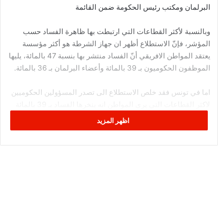
البرلمان ومكتب رئيس الحكومة ضمن القائمة
وبالنسبة لأكثر القطاعات التي ارتبطت بها ظاهرة الفساد حسب
المؤشر، فإنّ الاستطلاع أظهر ان جهاز الشرطة هو أكثر مؤسسة
يعتقد المواطن الافريقي أنّ الفساد منتشر بها بنسبة 47 بالمائة، يليها
الموظفون الحكوميون بـ 39 بالمائة وأعضاء البرلمان بـ 36 بالمائة.
اما في تونس فقد خلص الاستطلاع الى تصدر المسؤولين الحكوميين
لاكثر القطاعات التي يرى المواطن انه ينخرها الفساد بـ 39 بالمائة
يليها أعضاء البرلمان بـ 30 % ثم مكتب رئيس الحكومة بـ 25 بالمائة.
اظهر المزيد
ويقول التقرير ان هذه الاحصائيات تؤكد تخوف المواطنين من
مؤسسات الدولة خصوصا بالنسبة لأعضاء البرلمان، إذ تضاعفت
نسبة المواطنين الذين يعتقدون بان البرلمان ينخره الفساد.
آداء سيئ للحكومة
وكشف ذات التقرير أنّ 64 % من التونسيين يعتبرون ان آداء الحكومة