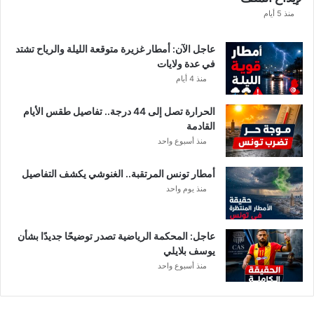
ا
منذ 5 أيام
ب
ا
عاجل الآن: أمطار غزيرة متوقعة الليلة والرياح تشتد
ت
في عدة ولايات
ه
منذ 4 أيام
ف
ي
الحرارة تصل إلى 44 درجة.. تفاصيل طقس الأيام
ا
القادمة
ل
منذ أسبوع واحد
إ
ف
أمطار تونس المرتقبة.. الغنوشي يكشف التفاصيل
ر
منذ يوم واحد
ي
ق
ي
عاجل: المحكمة الرياضية تصدر توضيحًا جديدًا بشأن
يوسف بلايلي
منذ أسبوع واحد