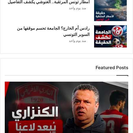
أمطار تونس المرتقبة.. الغنوشي يكشف التفاصيل
ا
ر
منذ يوم واحد
ا
ل
خ
رادس أم الخارج؟ الجامعة تحسم موقفها من
م
السوبر التونسي
ي
منذ يوم واحد
س
ا
ل
أ
Featured Posts
س
و
د
ع
…
ا
ج
ل
:
م
ا
ه