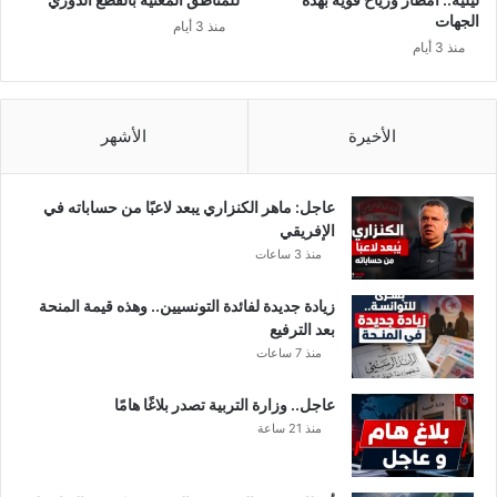
ر
ي
الجهات
منذ 3 أيام
ي
م
منذ 3 أيام
ا
س
ض
ا
ي
ء
ة
ا
الأخيرة
الأشهر
ا
ل
ل
ي
د
و
عاجل: ماهر الكنزاري يبعد لاعبًا من حساباته في
و
م
الإفريقي
ل
ل
منذ 3 ساعات
ي
ي
ة
ت
زيادة جديدة لفائدة التونسيين.. وهذه قيمة المنحة
«
ح
بعد الترفيع
ت
د
منذ 7 ساعات
ا
ث
س
ع
عاجل.. وزارة التربية تصدر بلاغًا هامًا
»
ن
منذ 21 ساعة
أ
س
ر