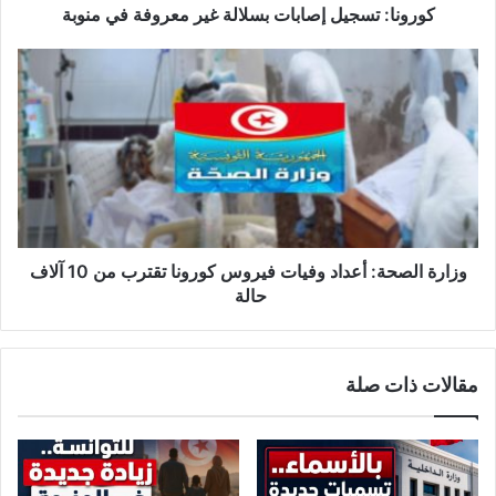
ج
كورونا: تسجيل إصابات بسلالة غير معروفة في منوبة
ي
ل
و
إ
ز
ص
ا
ا
ر
ب
ة
ا
ا
ت
ل
ب
ص
س
ح
ل
ة
وزارة الصحة: أعداد وفيات فيروس كورونا تقترب من 10 آلاف
ا
:
حالة
ل
أ
ة
ع
غ
د
مقالات ذات صلة
ي
ا
ر
د
م
و
ع
ف
ر
ي