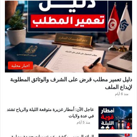
س
ب
و
ع
.
.
و
ه
ذ
ه
اخبار محلية
ا
ل
دليل تعمير مطلب قرض على الشرف والوثائق المطلوبة
ق
لإيداع الملف
ط
ا
منذ 6 أيام
ع
ا
عاجل الآن: أمطار غزيرة متوقعة الليلة والرياح تشتد
ت
في عدة ولايات
ا
منذ 5 أيام
ل
م
الرائد الرسمي يكشف عن تسميات جديدة بوزارة