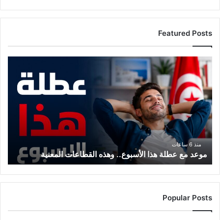
Featured Posts
م
و
ع
د
م
ع
ع
ط
ل
منذ 6 ساعات
موعد مع عطلة هذا الأسبوع.. وهذه القطاعات المعنية
ة
ه
ذ
ا
ا
Popular Posts
ل
أ