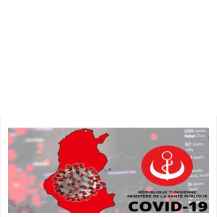
ك
و
ر
و
ن
ا
:
ت
س