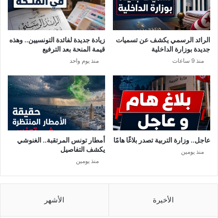
و
ا
ف
ت
ة
ف
ف
ي
الرائد الرسمي يكشف عن تسميات
زيادة جديدة لفائدة التونسيين.. وهذه
ي
ر
جديدة بوزارة الداخلية
قيمة المنحة بعد الترفيع
م
و
منذ 9 ساعات
منذ يوم واحد
ن
س
و
ك
ب
و
ة
ر
و
ن
ا
ت
عاجل.. وزارة التربية تصدر بلاغًا هامًا
أمطار تونس المرتقبة.. الغنوشي
ق
يكشف التفاصيل
منذ يومين
ت
منذ يومين
ر
ب
م
ن
الأخيرة
الأشهر
1
0