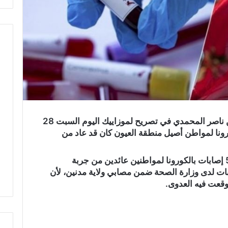
أكد كاهية المدير الجهوي للصحة بالقصرين ناصر المحمدي في تصريح لموزاييك اليوم السبت 28
 الكورونا لمواطن أصيل منطقة العيون كان قد عاد من
ويشار إلى أن القصرين قد سجلت سابقا 5 إصابات بالكورونا لمواطنين عائدين من جربة
ات لدى وزارة الصحة ضمن مصابي ولاية مدنين، لأن
 وقعت فيه العدوى.