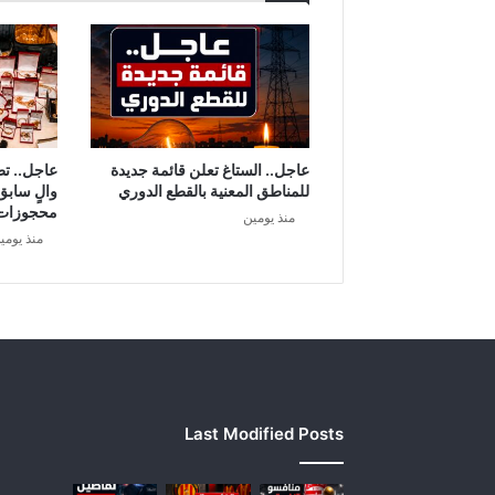
ر
ف
م
ت
ى
ي
ن
ت
عاجل.. الستاغ تعلن قائمة جديدة
عاجل.. ت
ه
للمناطق المعنية بالقطع الدوري
والٍ سابق
ي
محجوزات
منذ يومين
ك
منذ يومي
و
ر
و
ن
ا
و
ي
ج
Last Modified Posts
ب
م
ن