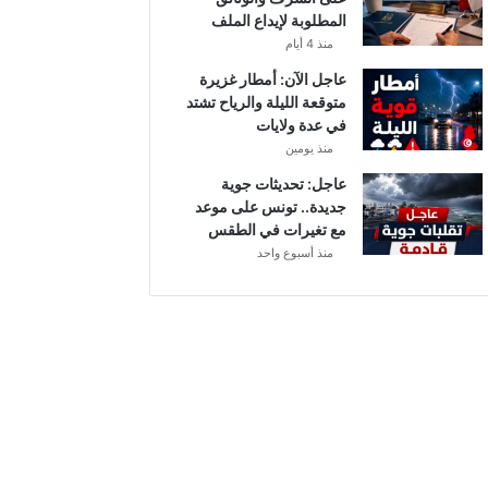
أ
المطلوبة لإيداع الملف
ب
منذ 4 أيام
ط
ا
عاجل الآن: أمطار غزيرة
ل
متوقعة الليلة والرياح تشتد
إ
في عدة ولايات
ف
منذ يومين
ر
عاجل: تحديثات جوية
ي
جديدة.. تونس على موعد
ق
مع تغيرات في الطقس
ي
منذ أسبوع واحد
ا