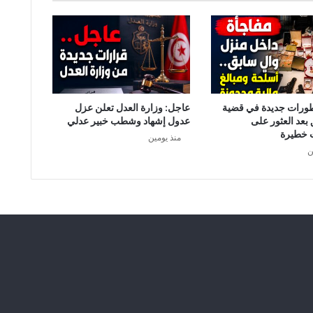
ك
م
ن
ي
د
ا
ف
ع
طورات جديدة في قضية
عاجل: وزارة العدل تعلن عزل
ع
 بعد العثور على
عدول إشهاد وشطب خبير عدلي
ن
 خطيرة
منذ يومين
ف
ن
ا
س
د
ي
ن
ت
و
ر
ط
و
ا