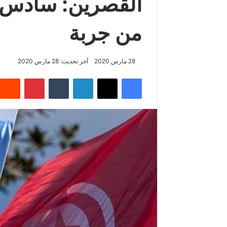
القصرين: سادس إ
من جربة
28 مارس 2020
آخر تحديث: 28 مارس 2020
فيسبوك
‫X
لينكدإن
‏Tumblr
بينتيريست