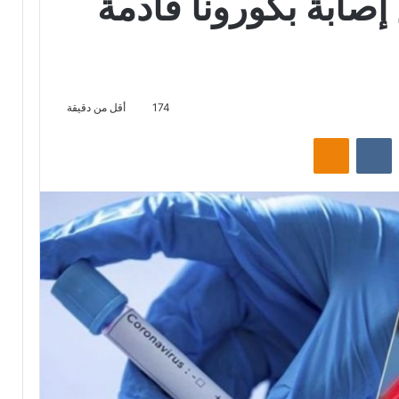
صابة بكورونا قادمة
174
أقل من دقيقة
‏Reddit
‏VKontakte
Odnoklassniki