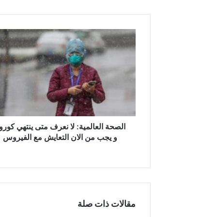
ا
ل
ص
ح
ة
ا
ل
ع
ا
ل
الصحة العالمية: لا نعرف متى ينتهي كورون
م
و يجب من الان التعايش مع الفيروس
ي
ة
:
ل
ا
ن
مقالات ذات صلة
ع