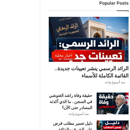
Popular Posts
د
ي
ا
ل
إ
ف
ر
ي
ق
اخبار محلية
ي
ق
الرائد الرسمي ينشر تعيينات جديدة..
ب
القائمة الكاملة للأسماء
ل
منذ أسبوع واحد
ق
ر
حقيقة وفاة راشد الغنوشي
ع
في السجن.. ما الذي أكدته
ة
المصادر حتى الآن؟
د
و
منذ أسبوع واحد
ر
دليل تعمير مطلب قرض
ي
على الشرف والوثائق