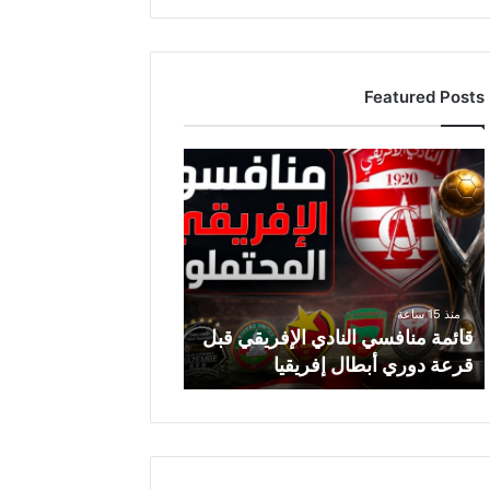
Featured Posts
ق
ا
ئ
م
ة
م
ن
منذ 15 ساعة
ا
قائمة منافسي النادي الإفريقي قبل
ف
قرعة دوري أبطال إفريقيا
س
ي
ا
ل
ن
ا