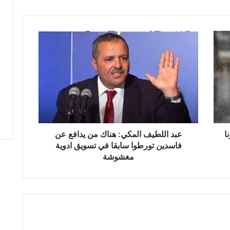
ع
ب
د
ا
ل
ل
ط
ي
ف
ا
ا
عبد اللطيف المكي: هناك من يدافع عن
ل
فاسدين تورطوا سابقا في تسويق ادوية
م
مغشوشة
ك
ي
:
ه
ن
ا