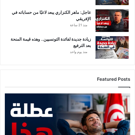
عاجل: ماهر الكنزاري يبعد لاعبًا من حساباته في
الإفريقي
منذ 21 ساعة
زيادة جديدة لفائدة التونسيين.. وهذه قيمة المنحة
بعد الترفيع
منذ يوم واحد
Featured Posts
م
و
ع
د
م
ع
ع