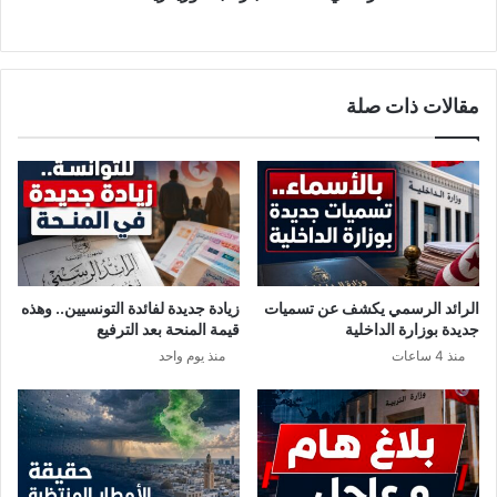
د
ا
و
خ
ا
ت
ل
ب
مقالات ذات صلة
أ
ا
ي
ر
ا
ا
م
ل
س
ب
و
ك
د
ا
ا
ل
ء
و
الرائد الرسمي يكشف عن تسميات
زيادة جديدة لفائدة التونسيين.. وهذه
.
ر
جديدة بوزارة الداخلية
قيمة المنحة بعد الترفيع
.
ي
منذ 4 ساعات
منذ يوم واحد
'
ا
ر
ي
ا
ض
ة