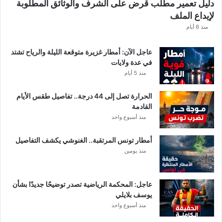
دليل تعمير مطلب قرض على الشرف والوثائق المطلوبة
ق
لإيداع الملف
ط
ا
منذ 6 أيام
ع
ا
عاجل الآن: أمطار غزيرة متوقعة الليلة والرياح تشتد
ت
في عدة ولايات
ا
منذ 5 أيام
ل
م
الحرارة تصل إلى 44 درجة.. تفاصيل طقس الأيام
ع
القادمة
ن
منذ أسبوع واحد
ي
ة
أمطار تونس المرتقبة.. الغنوشي يكشف التفاصيل
منذ يومين
عاجل: المحكمة الرياضية تصدر توضيحًا جديدًا بشأن
يوسف بلايلي
منذ أسبوع واحد