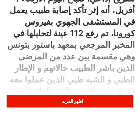
أفريل، أنه إثر تأكد إصابة طبيب يعمل
في المستشفى الجهوي بفيروس
كورونا، تم رفع 112 عينة لتحليلها في
المخبر المرجعي بمعهد باستور بتونس
وهي مقسمة بين عدد من المرضى
الذين باشر الطبيب حالاتهم و الإطار
الطبي و الشبه طبي الذين عملوا معه
في قسمي الاستعجالي والولادة يومي
29 و 30 مارس.
اظهر المزيد