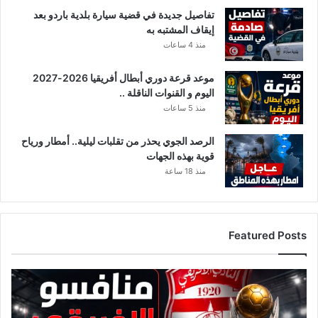
ق
تفاصيل جديدة في قضية سيارة بلدية باردو بعد
ق
إيقاف المشتبه به
إ
منذ 4 ساعات
ن
ج
موعد قرعة دوري أبطال أفريقيا 2026-2027
ا
اليوم و القنوات الناقلة ..
ز
اً
منذ 5 ساعات
ي
ش
الرصد الجوي يحذر من تقلبات ليلية.. أمطار ورياح
ه
قوية بهذه الجهات
د
منذ 18 ساعة
ل
ه
ا
ل
Featured Posts
ع
ا
ل
ق
م
ا
ئ