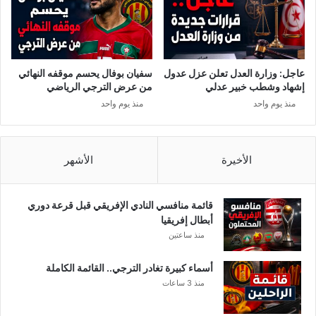
م
ب
ا
ل
ح
عاجل: وزارة العدل تعلن عزل عدول
سفيان بوفال يحسم موقفه النهائي
ج
إشهاد وشطب خبير عدلي
من عرض الترجي الرياضي
ر
منذ يوم واحد
منذ يوم واحد
ا
ل
ص
خ
الأخيرة
الأشهر
ي
.
.
قائمة منافسي النادي الإفريقي قبل قرعة دوري
ت
أبطال إفريقيا
و
منذ ساعتين
ن
س
أسماء كبيرة تغادر الترجي.. القائمة الكاملة
س
منذ 3 ساعات
ت
ح