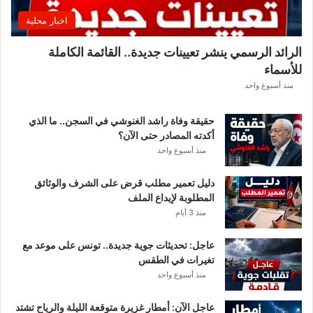
ق
اخبار محلية
ب
ل
الرائد الرسمي ينشر تعيينات جديدة.. القائمة الكاملة
ق
للأسماء
ر
ع
منذ أسبوع واحد
ة
د
حقيقة وفاة راشد الغنوشي في السجن.. ما الذي
و
أكدته المصادر حتى الآن؟
ر
منذ أسبوع واحد
ي
أ
دليل تعمير مطلب قرض على الشرف والوثائق
ب
المطلوبة لإيداع الملف
ط
منذ 3 أيام
ا
ل
عاجل: تحديثات جوية جديدة.. تونس على موعد مع
إ
تغيرات في الطقس
ف
منذ أسبوع واحد
ر
ي
ق
عاجل الآن: أمطار غزيرة متوقعة الليلة والرياح تشتد