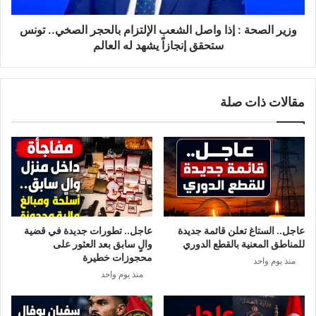
د
ة
ة
:
وزير الصحة : إذا واصل الشعب الإلتزام بالحجر الصخي.. تونس
ف
إ
ستحقق إنجازاً يشهد له العالم
ي
ذ
ا
ا
ل
و
مقالات ذات صلة
م
ا
ن
ص
س
ل
ت
ا
ي
ل
ر
ش
و
ع
ا
ب
ل
ا
عاجل.. الستاغ تعلن قائمة جديدة
عاجل.. تطورات جديدة في قضية
م
ل
للمناطق المعنية بالقطع الدوري
والٍ سابق بعد العثور على
ه
إ
محجوزات خطيرة
منذ يوم واحد
د
ل
منذ يوم واحد
ي
ت
ة
ز
ا