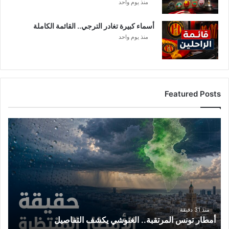
منذ يوم واحد
أسماء كبيرة تغادر الترجي.. القائمة الكاملة
منذ يوم واحد
Featured Posts
أ
م
ط
ا
ر
ت
و
ن
س
منذ 31 دقيقة
أمطار تونس المرتقبة.. الغنوشي يكشف التفاصيل
ا