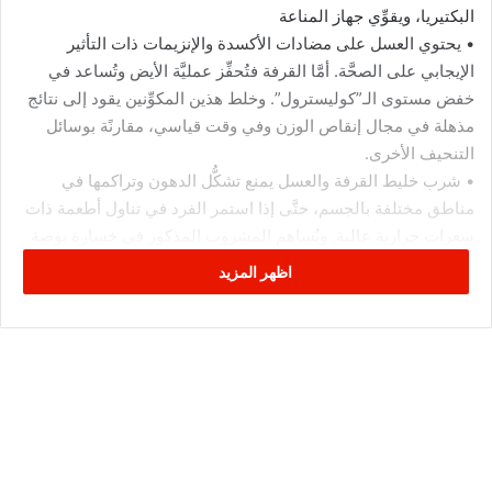
البكتيريا، ويقوِّي جهاز المناعة
• يحتوي العسل على مضادات الأكسدة والإنزيمات ذات التأثير
الإيجابي على الصحَّة. أمَّا القرفة فتُحفِّز عمليَّة الأيض وتُساعد في
خفض مستوى الـ”كوليسترول”. وخلط هذين المكوِّنين يقود إلى نتائج
مذهلة في مجال إنقاص الوزن وفي وقت قياسي، مقارنًة بوسائل
التنحيف الأخرى.
• شرب خليط القرفة والعسل يمنع تشكُّل الدهون وتراكمها في
مناطق مختلفة بالجسم، حتَّى إذا استمر الفرد في تناول أطعمة ذات
سعرات حرارية عالية. ويُساهم المشروب المذكور في خسارة بوصة
على الأقلِّ من محيط الخصر والأرداف. وهو يُطهِّر الجسم، لا سيَّما
اظهر المزيد
جهاز الهضم من البكتيريا، ويُقوِّي جهاز المناعة، وبالتالي يمنع الإصابة
بالعدوى. كما يُهدئ ويُحسِّن المزاج، ويمدُّ الجسم بالطاقة التي يحتاج
إليها.
• يُقلِّل خليط القرفة والعسل نسبة الـ”كوليسترول” بالجسم، ويحمي
القلب والشرايين من الإصابة بالأمراض.