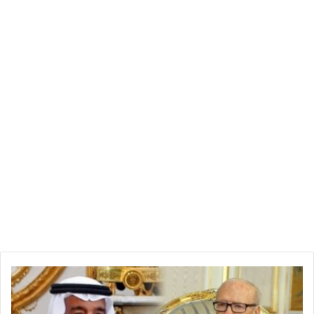
خليط القرفة والعسل
القرفة تُقلِّل نسبة الـ”كوليسترول” في الجسم، وتحمي القلب
والشرايين من الإصابة بالأمراض
لإعداد خليط القرفة والعسلن تُضاف بودرة القرفة (نصف الملعقة
الكبيرة) إلى الماء الساخن (كوب). وعندما يبرد هذا الخليط، يُضاف
العسل العضوي (ملعقة كبيرة)، مع التحريك جيِّدًا.
في الصباح
م
يُشرب هذا الخليط صباحًا، وتحديدًا قبل ثلاثين دقيقة من موعد وجبة
ل
الفطور، ما يُنشِّط جهاز الهضم ويُحفِّز عمليَّة الهضم ويمنح الطاقة.
ك