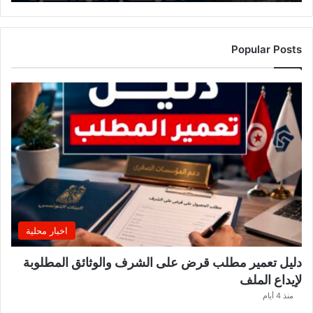
ل
م
ر
ت
Popular Posts
ق
ب
ة
.
.
ا
ل
غ
ن
و
ش
ي
اخبار محلية
ي
ك
دليل تعمير مطلب قرض على الشرف والوثائق المطلوبة
ش
لإيداع الملف
ف
ا
منذ 4 أيام
ل