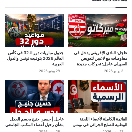
ص
ت
ط
ل
ح
ه
ب
م
ا
ا
ل
ل
م
ش
ئ
ا
عاجل: النادي الإفريقي يدخل في
جدول مباريات دور الـ32 في كأس
ا
ه
مفاوضات مع لاعبين لتعويض
العالم 2026 بتوقيت تونس والدول
ت
د
السهيلي عاجل: تحركات جديدة
العربية
ب
ح
3 يوليو 2026
28 يونيو 2026
ز
و
ي
ا
ا
ر
ر
ه
ة
م
ت
ن
و
خ
ن
ط
القائمة الكاملة لأعضاء اللجنة
عاجل | حسين جنيج يحسم الجدل
س
ا
الوطنية للصلح الجزائي في تونس
بشأن رحيل أعضاء المكتب الجامعي
ب
27 يونيو 2026
26 يونيو 2026