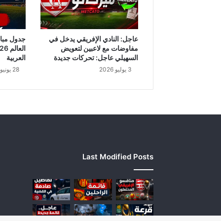
م
أ
ن
"
عاجل: النادي الإفريقي يدخل في
أ
مفاوضات مع لاعبين لتعويض
ف
السهيلي عاجل: تحركات جديدة
العربية
ض
3 يوليو 2026
28 يونيو 2026
ل
ب
ر
ن
ا
م
ج
ع
Last Modified Posts
ر
ب
ي
ف
ي
ر