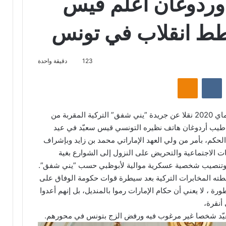
اوردوغان اعلم قيس
طط انقلاب في تونس
123
دقيقة واحدة
‏Reddit
‏VKontakte
Odnoklassniki
أوردت صحيفة القدس العربي يوم الجمعة 29 ماي 2020 نقلا عن جريدة ”يني شفق” التركية المقربة من
 طيب أردوغان هاتف نظيره التونسي قيس سعيّد في عيد
لحكم، بأمر من ولي العهد الإماراتي محمد بن زايد وبإشراف
ات الاجتماعية والتحريض على النزول إلى الشوارع بغية
ّد وتنصيب شخصية عسكرية موالية لأبوظبي حسب ”يني شفق”.
ته المخابرات التركية بعد سيطرة قوات حكومة الوفاق على
رة ، لا يعني أن حكام الإمارات رموا بالمنديل، بل إنهم أعدوا
أنقرة،
عيّد شخصا غير مرغوب فيه ورفض الزج بتونس في محورهم.