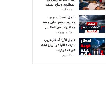
أ
المطلوبة لإيداع الملف
ب
منذ 3 أيام
ط
ا
عاجل: تحديثات جوية
ل
جديدة.. تونس على موعد
إ
مع تغيرات في الطقس
ف
منذ أسبوع واحد
ر
عاجل الآن: أمطار غزيرة
ي
متوقعة الليلة والرياح تشتد
ق
في عدة ولايات
ي
منذ يومين
ا