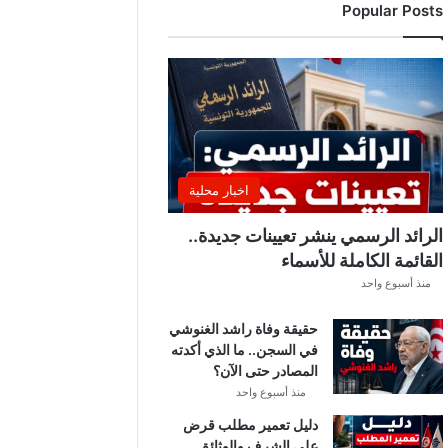
Popular Posts
د
ي
ا
ل
إ
ف
ر
ي
ق
اخبار محلية
ي
ق
الرائد الرسمي ينشر تعيينات جديدة..
ب
القائمة الكاملة للأسماء
ل
منذ أسبوع واحد
ق
ر
حقيقة وفاة راشد الغنوشي
ع
في السجن.. ما الذي أكدته
ة
المصادر حتى الآن؟
د
و
منذ أسبوع واحد
ر
دليل تعمير مطلب قرض
ي
على الشرف والوثائق