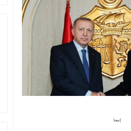
إتبعنا