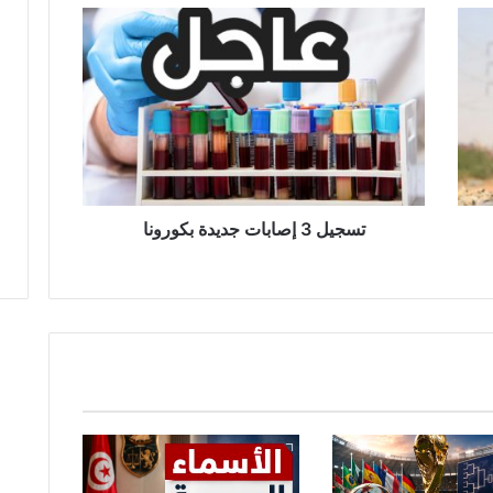
ت
س
ج
ي
ل
3
إ
ص
ا
ب
تسجيل 3 إصابات جديدة بكورونا
ا
ت
ج
د
ي
د
ة
ب
ك
و
ر