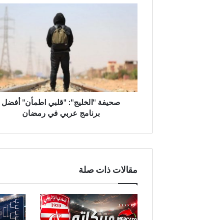
ص
ح
ي
ف
ة
"
ا
ل
خ
ل
صحيفة "الخليج": "قلبي اطمأن" أفضل
ي
برنامج عربي في رمضان
ج
"
:
"
ق
مقالات ذات صلة
ل
ب
ي
ا
ط