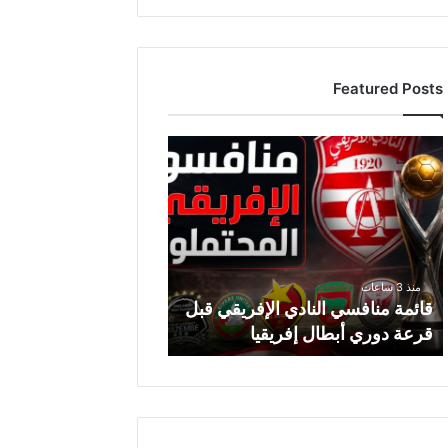
Featured Posts
ق
ا
ئ
م
ة
م
ن
منذ 3 ساعات
ا
قائمة منافسي النادي الإفريقي قبل
ف
قرعة دوري أبطال إفريقيا
س
ي
ا
ل
ن
ا