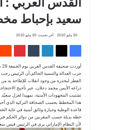
القدس العربي : 
سعيد بإحباط مخ
30 مايو 2020
آخر تحديث: 30 مايو 2020
فيسبوك
‫X
لينكدإن
‏Tumblr
بينتيريست
حزب العدالة والتنمية الحاكم،أن الرئيس رجب
الفطر ليحذره من وجود انقلاب للإطاحة به من ا
ذراعه الأيمن محمد دحلان، عبر تأجيج الاحتجاج
تشتيت المجهودات الأمنية، تمهيدا لعزل سعي
هذا المخطط بحسب الصحافة التركية الذي أحبط
قاعدة الوطية وحيازة وثائق أمنية في غاية الخطو
خطة بديلة حسب المقربين من دوائر الحكم في 
لأن النظام الإماراتي يرى في الرئيس قيس س