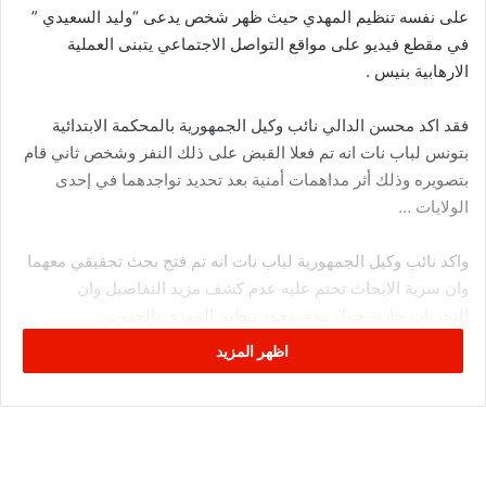
على نفسه تنظيم المهدي حيث ظهر شخص يدعى “وليد السعيدي ”
في مقطع فيديو على مواقع التواصل الاجتماعي يتبنى العملية
الارهابية بنيس .
فقد اكد محسن الدالي نائب وكيل الجمهورية بالمحكمة الابتدائية
بتونس لباب نات انه تم فعلا القبض على ذلك النفر وشخص ثاني قام
بتصويره وذلك أثر مداهمات أمنية بعد تحديد تواجدهما في إحدى
الولايات …
واكد نائب وكيل الجمهورية لباب نات انه تم فتح بحث تحقيقي معهما
وان سرية الابحاث تحتم عليه عدم كشف مزيد التفاصيل وان
التحريات جارية حول مدى وجود تنظيم المهدي بالجنوب .
اظهر المزيد
يذكر أن النيابة العمومية بالقطب القضائي لمكافحة الإرهاب اذنت
لوحدة أمنية مختصة بفتح بحث عدلي يتعلق بالتحري في حقيقة
ومصداقية وجود تنظيم يدعى “المهدي بالجنوب التونسي” تبنى تنفيذ
عملية نيس الإرهابية التي جدت أول أمس الخميس وخلفت ثلاثة قتلى
وعددا من المصابين.