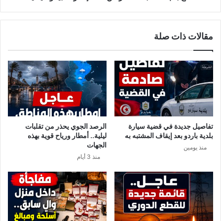
م
ت
و
د
ج
ا
مقالات ذات صلة
و
ب
د
ا
ط
ت
ب
ل
ي
أ
ب
ك
ت
ث
و
ر
ل
م
تفاصيل جديدة في قضية سيارة
الرصد الجوي يحذر من تقلبات
ي
ن
بلدية باردو بعد إيقاف المشتبه به
ليلية.. أمطار ورياح قوية بهذه
د
1
الجهات
منذ يومين
8
منذ 3 أيام
0
إ
ط
ا
ر
ا