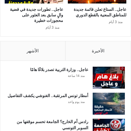
ط
ب
عاجل.. الستاغ تعلن قائمة جديدة
عاجل.. تطورات جديدة في قضية
يّ
للمناطق المعنية بالقطع الدوري
والٍ سابق بعد العثور على
ا
محجوزات خطيرة
منذ 3 أيام
منذ 3 أيام
و
ص
ي
الأخيرة
الأشهر
د
ل
يّ
ا
عاجل.. وزارة التربية تصدر بلاغًا هامًا
منذ 14 ساعة
أمطار تونس المرتقبة.. الغنوشي يكشف التفاصيل
منذ يوم واحد
رادس أم الخارج؟ الجامعة تحسم موقفها من
السوبر التونسي