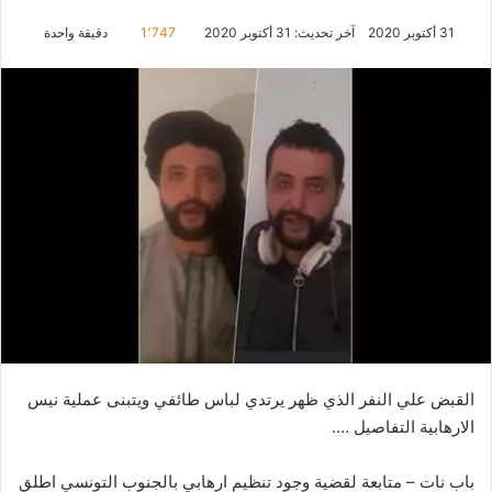
31 أكتوبر 2020
آخر تحديث: 31 أكتوبر 2020
1٬747
دقيقة واحدة
القبض علي النفر الذي ظهر يرتدي لباس طائفي ويتبنى عملية نيس
الارهابية التفاصيل ….
باب نات – متابعة لقضية وجود تنظيم ارهابي بالجنوب التونسي اطلق