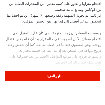
اقتحام منزلها والعثور على كمية معتبرة من المخدرات الصلبة من
نوع كوكايين ومبالغ مالية ضخمة.
إثر ذلك، تم تحويل المتهمة رفقة رضيعها (7 أشهر)، أين تم إخضاعها
لتحقيق ابتدائي أفضى إلى إيداعها رهن الحبس المؤقت.
وأوضحت المصادر أن زوج المتهمة الذي كان خارج المنزل لدى
اقتحام مصالح الأمن له، يوجد في حالة فرار بعد أن علم بخبر اعتقال
زوجته، وهو المسبوق قضائيا في قضايا سابقة، كما أن شقيق وحيدة
قروج يتواجد في السجن بعد إدانته أيضا في قضية مخدرات.
واشتهرت قروج على مواقع التواصل الاجتماعي بعد حصولها على
لقب ملكة جمال التراث الإفريقي.
المصدر: روسيا اليوم
اظهر المزيد