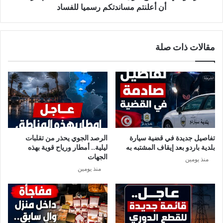
ط
ف
أن أعلنتم مساندتكم رسميا للفساد
ا
خ
ع
ف
ا
ا
مقالات ذات صلة
ت
خ
ل
ح
ن
و
ش
ل
ا
ص
ط
ف
ه
ق
ا
ة
ب
ا
تفاصيل جديدة في قضية سيارة
الرصد الجوي يحذر من تقلبات
د
ل
بلدية باردو بعد إيقاف المشتبه به
ليلية.. أمطار ورياح قوية بهذه
ا
ك
الجهات
منذ يومين
ي
م
منذ يومين
ة
ا
م
م
ن
ا
4
ت
م
: