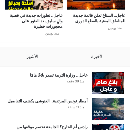
ا
س
ي
ي
ا
أ
عاجل.. الستاغ تعلن قائمة جديدة
عاجل.. تطورات جديدة في قضية
ل
ت
للمناطق المعنية بالقطع الدوري
والٍ سابق بعد العثور على
ق
ي
محجوزات خطيرة
منذ يومين
ا
ك
منذ يومين
د
م
م
ا
ل
ر
الأخيرة
الأشهر
د
ب
ع
عاجل.. وزارة التربية تصدر بلاغًا هامًا
د
منذ 36 دقيقة
أ
ن
أ
أمطار تونس المرتقبة.. الغنوشي يكشف التفاصيل
ع
منذ 11 ساعة
ل
ن
ت
رادس أم الخارج؟ الجامعة تحسم موقفها من
م