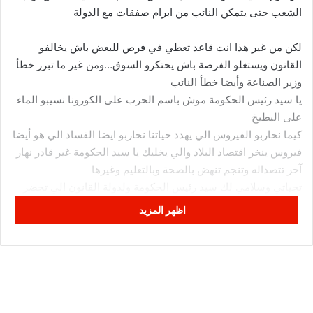
الشعب حتى يتمكن النائب من ابرام صفقات مع الدولة
لكن من غير هذا انت قاعد تعطي في فرص للبعض باش يخالفو
القانون ويستغلو الفرصة باش يحتكرو السوق…ومن غير ما تبرر خطأ
وزير الصناعة وأيضا خطأ النائب
يا سيد رئيس الحكومة موش باسم الحرب على الكورونا نسيبو الماء
على البطيخ
كيما نحاربو الفيروس الي يهدد حياتنا نحاربو ايضا الفساد الي هو أيضا
فيروس ينخر اقتصاد البلاد والي يخليك يا سيد الحكومة غير قادر نهار
آخر تتصداله وتنجم تنهض بالصحة وبالتعليم وغيرها
تحياتي وسلامي لك سيد رئيس الحكومة ولدولة القانون الي تحضر
وتغيب…
اظهر المزيد