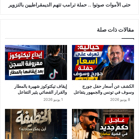
ت
ت
حتى الأموات صوتوا .. حملة ترامب تتهم الديمقراطيين بالتزوير
و
ص
ا
و
ن
ت
مقالات ذات صلة
س
و
ة
ا
ا
.
ل
.
ك
ح
ل
م
ب
ل
ا
ة
ش
ت
الكشف عن أسعار حفل جورج
إيقاف تيكتوكوز شهيرة بالمطار
ي
ر
وسوف في تونس والجمهور يتفاعل
والقرار القضائي يثير التفاعل
م
ا
8 يونيو 2026
1 يونيو 2026
ر
م
ض
ب
و
ت
ب
ت
ف
ه
ي
م