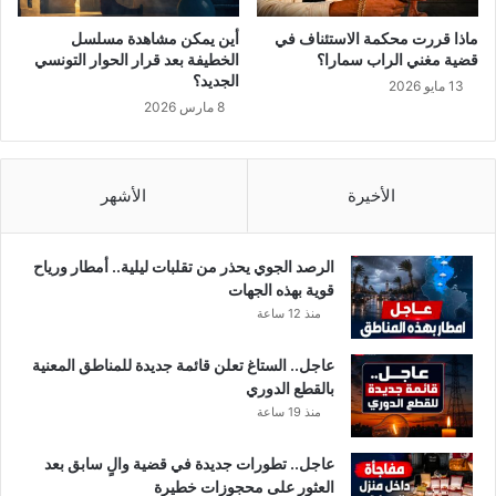
ر
ا
و
ل
ماذا قررت محكمة الاستئناف في
أين يمكن مشاهدة مسلسل
س
د
قضية مغني الراب سمارا؟
الخطيفة بعد قرار الحوار التونسي
ك
ي
الجديد؟
13 مايو 2026
و
م
8 مارس 2026
ر
ق
و
ر
ن
ا
ا
ط
الأخيرة
الأشهر
ي
ي
ن
الرصد الجوي يحذر من تقلبات ليلية.. أمطار ورياح
ب
قوية بهذه الجهات
ا
منذ 12 ساعة
ل
ت
عاجل.. الستاغ تعلن قائمة جديدة للمناطق المعنية
ز
بالقطع الدوري
و
منذ 19 ساعة
ي
ر
عاجل.. تطورات جديدة في قضية والٍ سابق بعد
العثور على محجوزات خطيرة