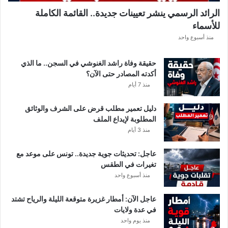
.
الرائد الرسمي ينشر تعيينات جديدة.. القائمة الكاملة
.
للأسماء
أ
م
منذ أسبوع واحد
ط
ا
حقيقة وفاة راشد الغنوشي في السجن.. ما الذي
ر
أكدته المصادر حتى الآن؟
و
منذ 7 أيام
ر
ي
دليل تعمير مطلب قرض على الشرف والوثائق
ا
المطلوبة لإيداع الملف
ح
منذ 3 أيام
ق
و
عاجل: تحديثات جوية جديدة.. تونس على موعد مع
ي
تغيرات في الطقس
ة
منذ أسبوع واحد
ب
ه
ذ
عاجل الآن: أمطار غزيرة متوقعة الليلة والرياح تشتد
ه
في عدة ولايات
ا
منذ يوم واحد