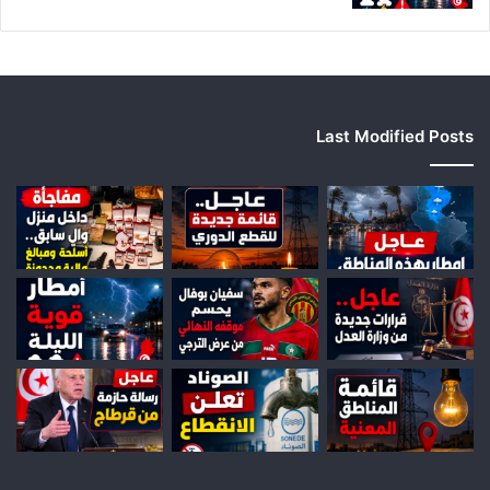
ل
ج
ه
ا
ت
Last Modified Posts