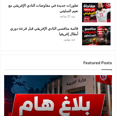
تطورات جديدة في مفاوضات النادي الإفريقي مع
نعيم السليتي
منذ 21 ساعة
قائمة منافسي النادي الإفريقي قبل قرعة دوري
أبطال إفريقيا
منذ يومين
Featured Posts
عاجل..
وزارة
التربية
تصدر
بلاغًا
هامًا