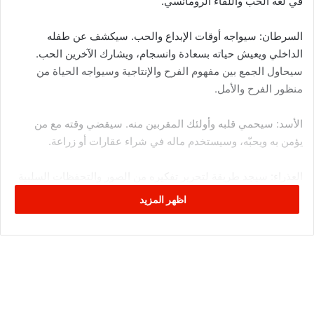
في لغة الحب واللقاء الرومانسي.
السرطان: سيواجه أوقات الإبداع والحب. سيكشف عن طفله
الداخلي ويعيش حياته بسعادة وانسجام، ويشارك الآخرين الحب.
سيحاول الجمع بين مفهوم الفرح والإنتاجية وسيواجه الحياة من
منظور الفرح والأمل.
الأسد: سيحمي قلبه وأولئك المقربين منه. سيقضي وقته مع من
يؤمن به ويحبّه، وسيستخدم ماله في شراء عقارات أو زراعة.
العذراء: سيجد طريقة لتحرير تفكيره من الصور والتحفظات السلبية
التي أبعدته عن التواصل والتواصل مع الأشخاص من حوله، وسوف
اظهر المزيد
يبرز مواهبه ويستفيد من كتاباته وإبداعه بمزاج سعيد في إجراء
المحادثات. يذهب للدراسة أو يحاول الاستثمار في السيارات
الميزان: سيعيد بناء حياته خطوة بخطوة، ويأخذ في الاعتبار أولوياته،
ويعيد تنظيم شؤونه المالية، ويستفيد من المكاسب التي تنتظره.
يمكنه كسب الدخل ولديه أيضًا الخبرة التي يحتاجها لإيجاد الطرق