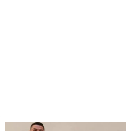
الصحيحة لإدارة أغراضه والحصول على الكثير من المرح.
العقرب: سيسافر إلى أحلامه ويبدأ هذه الرحلة الطويلة التي كان
ينتظرها منذ سنوات عديدة، وتنبؤات الأبراج تأمل ليلى عبد اللطيف
2023 أن يتمكن من تحقيق ذلك! سوف يذهب مع دراسته ويؤمن أو
عرض عمل جيد للغاية. من ناحية أخرى، تشير توقعات برجك ليلى عبد
اللطيف 2023 إلى أنه سيضفي الطابع الرسمي على علاقته من
خلال الخطوبة أو الخطوبة أو الزواج.
القوس: سيبدأ في الهدوء والتفكير في المستقبل وطريقته الفريدة
في الإيمان. يعمل بالتفكير الإيجابي دون السعي إلى العظمة أو
المكافأة المباشرة. سيحاول إيجاد توازنه الداخلي ووضع خطة عمل
جديدة في إدارة أمواله وأولوياته بشكل عام. هذا شيء سيحتاجه
كأساس للفرص التي تنتظره من نوفمبر 2023 فصاعدًا عند دخول
كوكب المشتري (Jupiter) إلى برجك.
الجدي: سيقوم باختيارات جديدة اختيارات الأصدقاء والأهداف
تفاصيل
والأماكن التي يرغب في الانتقال إليها واستكشاف مواهبه وقدراته.
عقد