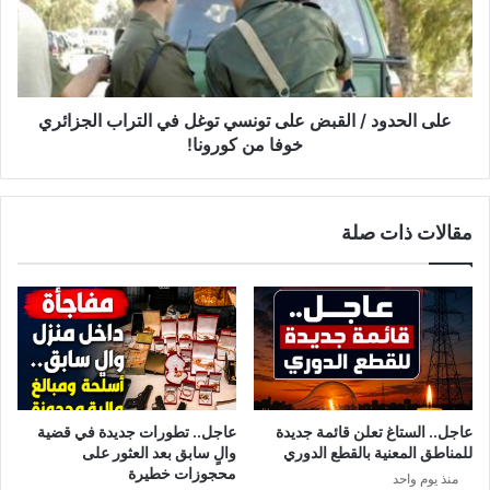
/
ل
ح
ح
ج
د
ز
و
ك
د
م
/
على الحدود / القبض على تونسي توغل في التراب الجزائري
ي
ا
خوفا من كورونا!
ة
ل
م
ق
ن
ب
مقالات ذات صلة
م
ض
ا
ع
د
ل
ة
ى
غ
ت
ذ
و
ا
ن
ئ
س
ي
ي
عاجل.. الستاغ تعلن قائمة جديدة
عاجل.. تطورات جديدة في قضية
ة
ت
للمناطق المعنية بالقطع الدوري
والٍ سابق بعد العثور على
م
و
محجوزات خطيرة
منذ يوم واحد
د
غ