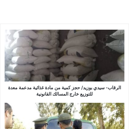
ا
ل
ر
ق
ا
ب
-
س
ي
د
الرقاب- سيدي بوزيد/ حجز كمية من مادة غذائية مدعمة معدة
ي
للتوزيع خارج المسالك القانونية
ب
و
ع
ز
ل
ي
ى
د
ا