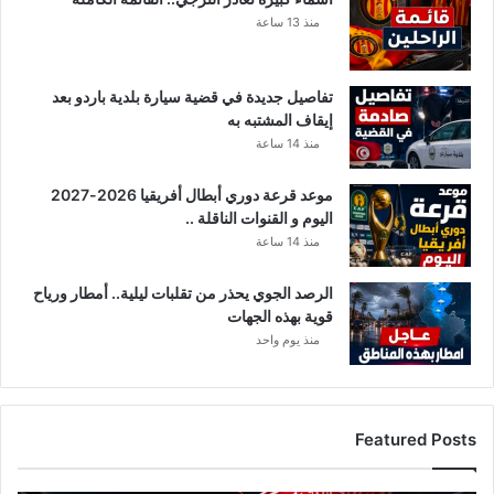
س
م
منذ 13 ساعة
ا
ن
ل
ك
ك
و
تفاصيل جديدة في قضية سيارة بلدية باردو بعد
ا
ر
إيقاف المشتبه به
ل
و
منذ 14 ساعة
ق
ن
ا
ا
ن
موعد قرعة دوري أبطال أفريقيا 2026-2027
!
و
اليوم و القنوات الناقلة ..
ن
منذ 14 ساعة
ي
ة
الرصد الجوي يحذر من تقلبات ليلية.. أمطار ورياح
قوية بهذه الجهات
منذ يوم واحد
Featured Posts