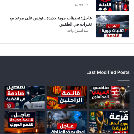
منذ يومين
ر
ي
ق
عاجل: تحديثات جوية جديدة.. تونس على موعد مع
ي
تغيرات في الطقس
ا
منذ أسبوع واحد
Last Modified Posts