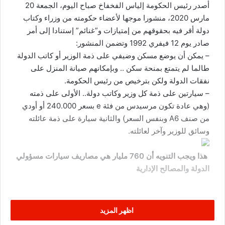
أصدر رئيس الحكومة إلياس الفخفاخ صباح اليوم، الجمعة 20
مارس 2020، منشورا موجها لأعضاء حكومته من وزراء وكتاب
دولة أقر فيه بحقوقهم من إمتيازات و”غنائم” إستنادا إلى أمر
صادر يوم 12 فيفري 1992 وتضمن المنشور:
– يمكن أن يوضع مسكن وضيفي على ذمة الوزير أو كاتب الدولة
طالما لم يتمتع بمنحة سكن .. وبإمكانهم صيانة المنزل على
نفقات الدولة ولكن بترخيص من رئيس الحكومة.
– سيارتين على ذمة كل وزير وكاتب دولة.. الأولى على ذمته
(وهي عادة تكون مرسيدس من فئة e بسعر 240.000 أو أودي
من صنف A6 وبنفس السعر) والثانية سيارة على ذمة عائلته
وسائق للوزير وآخر لعائلته.
هذا ويجب التنويه أن 760 مليار هي مصاريف سيارات مسؤولي
الدولة والمصالح الإدارية
اظهر المزيد