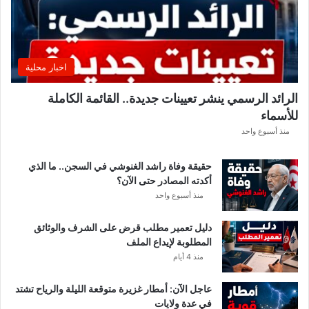
ر
ي
ق
ي
ق
اخبار محلية
ب
ل
الرائد الرسمي ينشر تعيينات جديدة.. القائمة الكاملة
ق
للأسماء
ر
ع
منذ أسبوع واحد
ة
د
حقيقة وفاة راشد الغنوشي في السجن.. ما الذي
و
أكدته المصادر حتى الآن؟
ر
منذ أسبوع واحد
ي
أ
دليل تعمير مطلب قرض على الشرف والوثائق
ب
المطلوبة لإيداع الملف
ط
منذ 4 أيام
ا
ل
عاجل الآن: أمطار غزيرة متوقعة الليلة والرياح تشتد
إ
في عدة ولايات
ف