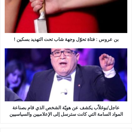
ر
و
س
:
ف
ت
ا
بن عروس : فتاة تحوّل وجهة شاب تحت التهديد بسكين !
ة
ت
ع
ح
ا
وّ
ج
ل
ل
و
/
ج
ب
ه
و
ة
غ
ش
ل
ا
اّ
عاجل/بوغلاّب يكشف عن هويّة الشخص الذي قام بصناعة
ب
ب
المواد السامة التي كانت سترسل إلى الإعلاميين والسياسيين
ت
ي
ح
ك
ت
ش