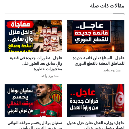
مقالات ذات صلة
ا
ف
ل
ع
ت
ن
ه
ه
د
و
ي
يّ
د
ة
ب
ا
س
ل
عاجل.. الستاغ تعلن قائمة جديدة
عاجل.. تطورات جديدة في قضية
ك
ش
للمناطق المعنية بالقطع الدوري
والٍ سابق بعد العثور على
ي
خ
محجوزات خطيرة
منذ يوم واحد
ن
ص
منذ يوم واحد
!
ا
ل
ذ
ي
ق
ا
م
ب
عاجل: وزارة العدل تعلن عزل عدول
سفيان بوفال يحسم موقفه النهائي
ص
إشهاد وشطب خبير عدلي
من عرض الترجي الرياضي