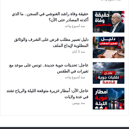
ة
د
حقيقة وفاة راشد الغنوشي في السجن.. ما الذي
و
أكدته المصادر حتى الآن؟
ر
منذ أسبوع واحد
ي
أ
دليل تعمير مطلب قرض على الشرف والوثائق
ب
المطلوبة لإيداع الملف
ط
منذ 3 أيام
ا
ل
عاجل: تحديثات جوية جديدة.. تونس على موعد مع
إ
تغيرات في الطقس
ف
منذ أسبوع واحد
ر
ي
ق
عاجل الآن: أمطار غزيرة متوقعة الليلة والرياح تشتد
ي
في عدة ولايات
ا
منذ يومين