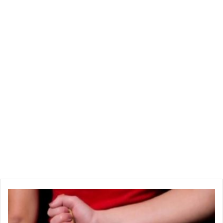
من جهتها أكدت صاحبة السيارة أنها لم تغب عن أختها سوى 5 دقائق
بعد صعودها لمنزل قريبتها وعند عودتها لم تجد السيارة وعندها
علمت بحادثة الاختطاف من شهود العيان الذين كانوا على عين
المكان.
وأضافت أن مجهودات وحدات الأمن مكنت من العثور على شقيقتها
في ظرف وجيز قبل أن يتم القاء القبض على الشابين المتورطين في
الحادثة أمس الأحد.
.
ب
ن
ع