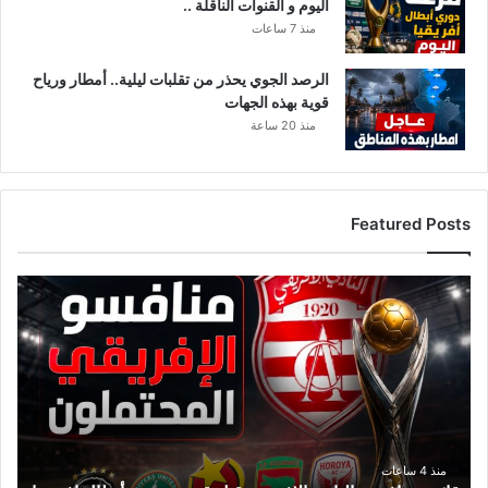
اليوم و القنوات الناقلة ..
ا
ن
منذ 7 ساعات
ت
س
الرصد الجوي يحذر من تقلبات ليلية.. أمطار ورياح
ت
قوية بهذه الجهات
ر
منذ 20 ساعة
س
ل
إ
ل
Featured Posts
ى
ا
ل
ق
إ
ا
ع
ئ
ل
م
ا
ة
م
م
ي
ن
ي
ا
ن
ف
منذ 4 ساعات
و