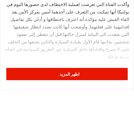
وأكدت الفتاة التي تعرضت لعملية الاختطاف لدى حضورها اليوم في
بولتيكا أنها تمكنت من التعرف على أحدهما أمس بمركز الأمن بعد
القاء القبض عليه مؤكدة أنه اعترف باختطافها و أدلى بكل تفاصيل
إقدامهما على فعلتهما. وأوضحت أنها كانت بصدد انتظار شقيقتها
التي صعدت الى البناية لمنزل خالتها قبل أن تتفطن إلى صعود
شخصين بجانبها قام الأول بقيادة السيارة والثاني بخنقها من الخلف
حتى لا تصرخ واقتاداها داخل السيارة عبر الطريق السياحية في اتجاه
مدينة هرقلة.
ونفت الفتاة ضحية عملية الإختطاف ما وقع ترويجه من أنباء بخصوص
اظهر المزيد
اقدامهما على اغتصابها مؤكدة أن هذه الأخبار لا أساس لها من
الصحة.
وأضافت أنهما كانا تحت تأثير الكحول وأن أحدهما كان في حالة
نفسية سيئة مؤكدة أنه حاول اخبارها بمشاكله الشخصية في الطريق
وأنه لو لا تعطل السيارة على مستوى هرقلة كان سيبتعد بها أكثر على
حد قولها.