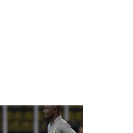
م
د
ر
ب
غ