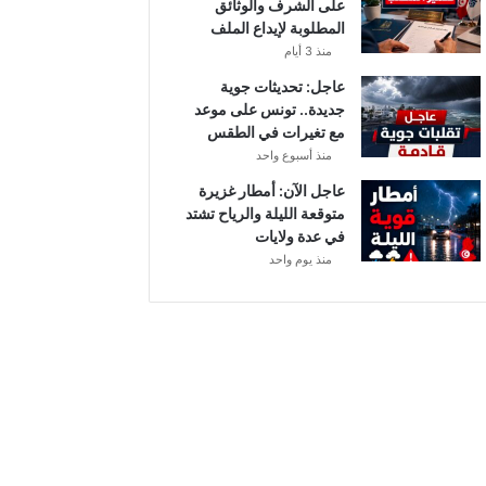
على الشرف والوثائق
ي
المطلوبة لإيداع الملف
ا
منذ 3 أيام
ح
ق
عاجل: تحديثات جوية
و
جديدة.. تونس على موعد
ي
مع تغيرات في الطقس
ة
منذ أسبوع واحد
ب
عاجل الآن: أمطار غزيرة
ه
متوقعة الليلة والرياح تشتد
ذ
في عدة ولايات
ه
منذ يوم واحد
ا
ل
ج
ه
ا
ت