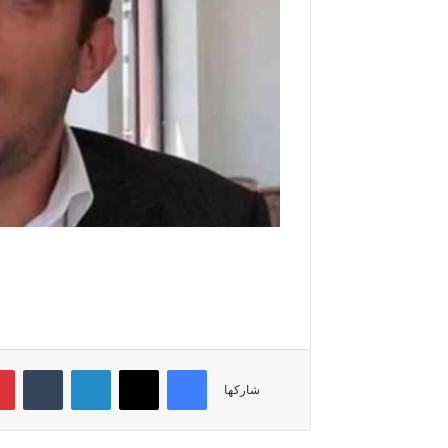
فيسبوك
‫X
لينكدإن
‏Tumblr
شاركها