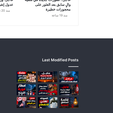
.
والٍ سابق بعد العثور على
عدول إشه
.
محجوزات خطيرة
منذ 20 ساعة
ه
منذ 19 ساعة
ذ
ا
م
ا
ق
ا
ل
ه
Last Modified Posts