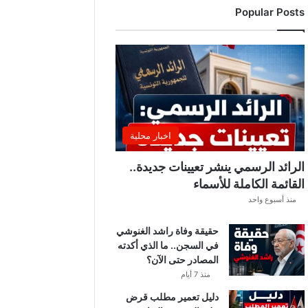
Popular Posts
ن
ت
ق
ل
ب
ا
ت
ل
ي
اخبار محلية
ل
ي
الرائد الرسمي ينشر تعيينات جديدة..
ة
القائمة الكاملة للأسماء
.
منذ أسبوع واحد
.
أ
حقيقة وفاة راشد الغنوشي
م
في السجن.. ما الذي أكدته
ط
المصادر حتى الآن؟
ا
ر
منذ 7 أيام
و
دليل تعمير مطلب قرض
ر