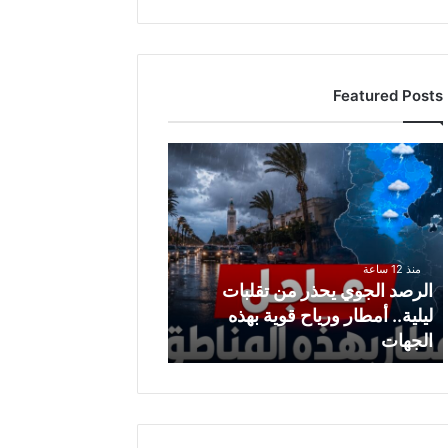
Featured Posts
ا
ل
ر
ص
د
ا
منذ 12 ساعة
ل
الرصد الجوي يحذر من تقلبات
ج
ليلية.. أمطار ورياح قوية بهذه
و
الجهات
ي
ي
ح
ذ
ر
م