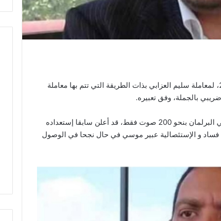
دعا ياسين العياري اليوم الثلاثاء 9 جويلية 2019، لمعاملة سليم العزابي بذات الطريقة التي تتم بها معاملة
ريبي بالجملة، وفق تعبيره.
و كان العياري الذي تحصل على مقعد ألمانيا في البرلمان بنحو 200 صوت فقط، قد أعلن سابقا إستعداده
ا فساد و الإستئصالية عبير موسي في حال نجحا في الوصول