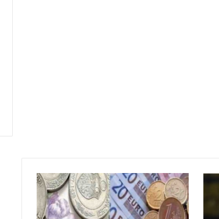
م
ا
ل
م
ي