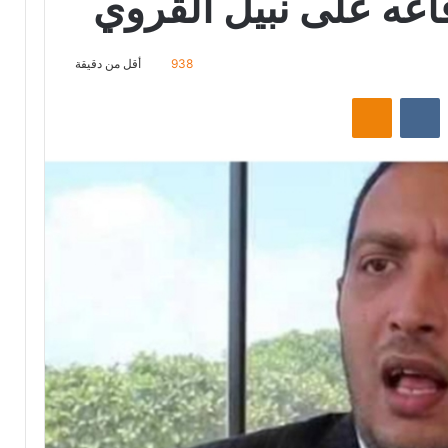
اعه على نبيل القروي
938
أقل من دقيقة
‏Reddit
‏VKontakte
Odnoklassniki