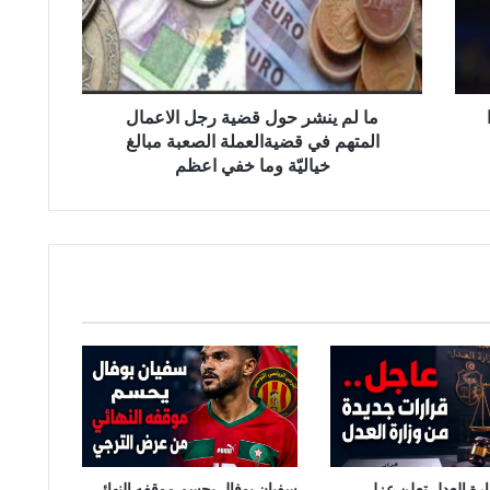
ن
ش
ر
ح
و
ما لم ينشر حول قضية رجل الاعمال
ل
المتهم في قضيةالعملة الصعبة مبالغ
ق
خياليّة وما خفي اعظم
ض
ي
ة
ر
ج
ل
ا
ل
ا
ع
م
ا
ل
ا
رة العدل تعلن عزل
سفيان بوفال يحسم موقفه النهائي