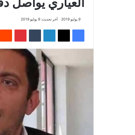
العياري يواصل دف
9 يوليو 2019
آخر تحديث: 9 يوليو 2019
فيسبوك
‫X
لينكدإن
‏Tumblr
بينتيريست