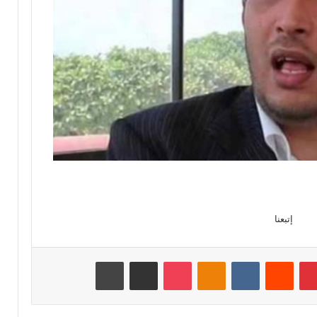
إتبعنا
بينتيريست
‏Reddit
‏VKontakte
Odnoklassniki
‫Pocket
مشاركة عبر البريد
طباعة